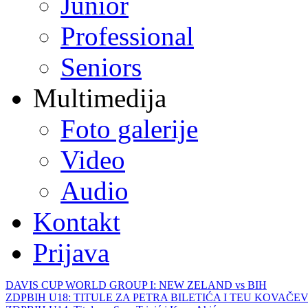
Junior
Professional
Seniors
Multimedija
Foto galerije
Video
Audio
Kontakt
Prijava
DAVIS CUP WORLD GROUP I: NEW ZELAND vs BIH
ZDPBIH U18: TITULE ZA PETRA BILETIĆA I TEU KOVAČEV