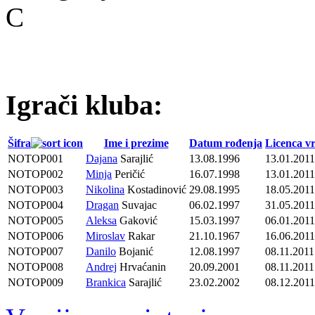
C
Igrači kluba:
Šifra
Ime i prezime
Datum rođenja
Licenca vr
NOTOP001
Dajana
Sarajlić
13.08.1996
13.01.2011
NOTOP002
Minja
Peričić
16.07.1998
13.01.2011
NOTOP003
Nikolina
Kostadinović
29.08.1995
18.05.2011
NOTOP004
Dragan
Suvajac
06.02.1997
31.05.2011
NOTOP005
Aleksa
Gaković
15.03.1997
06.01.2011
NOTOP006
Miroslav
Rakar
21.10.1967
16.06.2011
NOTOP007
Danilo
Bojanić
12.08.1997
08.11.2011
NOTOP008
Andrej
Hrvaćanin
20.09.2001
08.11.2011
NOTOP009
Brankica
Sarajlić
23.02.2002
08.12.2011