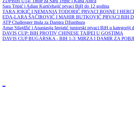
ZDPBIH U14: Titule za Saru Tripić i Kana Ahića
Sara Tripić i Adian Kurtćehajić prvaci BiH do 12 godina
TARA JOKIĆ I NEMANJA TODORIĆ PRVACI BOSNE I HER
EDA-LARA ŠAĆIROVIĆ I MAHIR BUTKOVIĆ PRVACI BIH 
ATP Challenger titula za Damira Džumhura
Amar Silajdžić i Anastasija Ignjatić juniorski prvaci BiH u kategoriji
DAVIS CUP: BIH PROTIV CHINESE TAIPEI U GOSTIMA
DAVIS CUP BUGARSKA - BIH 1-3: MIRZA I DAMIR ZA POB