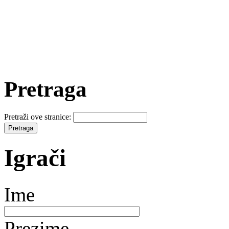
Pretraga
Pretraži ove stranice:
Igrači
Ime
Prezime