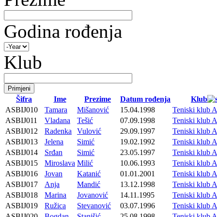
Godina rođenja
Klub
Šifra
Ime
Prezime
Datum rođenja
Klub
ASBIJ010
Tamara
Mišanović
15.04.1998
Teniski klub 
ASBIJ011
Vladana
Tešić
07.09.1998
Teniski klub 
ASBIJ012
Radenka
Vulović
29.09.1997
Teniski klub 
ASBIJ013
Jelena
Simić
19.02.1992
Teniski klub 
ASBIJ014
Srđan
Simić
23.05.1997
Teniski klub 
ASBIJ015
Miroslava
Milić
10.06.1993
Teniski klub 
ASBIJ016
Jovan
Katanić
01.01.2001
Teniski klub 
ASBIJ017
Anja
Mandić
13.12.1998
Teniski klub 
ASBIJ018
Marina
Jovanović
14.11.1995
Teniski klub 
ASBIJ019
Ružica
Stevanović
03.07.1996
Teniski klub 
ASBIJ020
Bogdan
Stanišić
25.08.1998
Teniski klub 