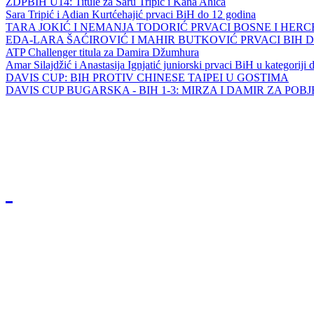
ZDPBIH U14: Titule za Saru Tripić i Kana Ahića
Sara Tripić i Adian Kurtćehajić prvaci BiH do 12 godina
TARA JOKIĆ I NEMANJA TODORIĆ PRVACI BOSNE I HER
EDA-LARA ŠAĆIROVIĆ I MAHIR BUTKOVIĆ PRVACI BIH 
ATP Challenger titula za Damira Džumhura
Amar Silajdžić i Anastasija Ignjatić juniorski prvaci BiH u kategoriji
DAVIS CUP: BIH PROTIV CHINESE TAIPEI U GOSTIMA
DAVIS CUP BUGARSKA - BIH 1-3: MIRZA I DAMIR ZA POB