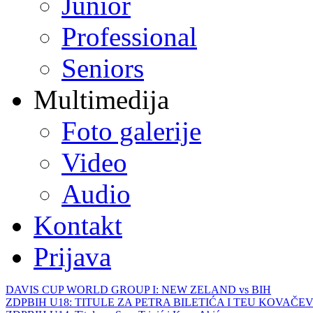
Junior
Professional
Seniors
Multimedija
Foto galerije
Video
Audio
Kontakt
Prijava
DAVIS CUP WORLD GROUP I: NEW ZELAND vs BIH
ZDPBIH U18: TITULE ZA PETRA BILETIĆA I TEU KOVAČEV