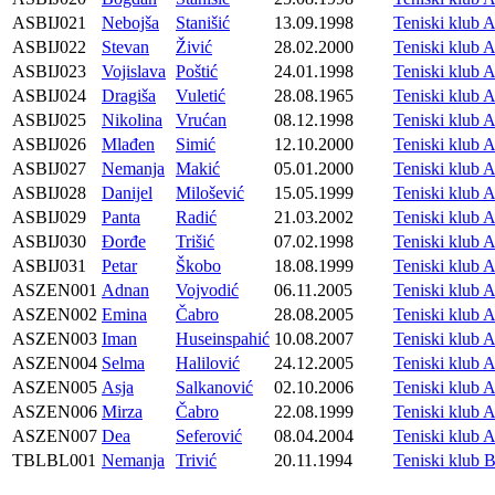
ASBIJ021
Nebojša
Stanišić
13.09.1998
Teniski klub 
ASBIJ022
Stevan
Živić
28.02.2000
Teniski klub 
ASBIJ023
Vojislava
Poštić
24.01.1998
Teniski klub 
ASBIJ024
Dragiša
Vuletić
28.08.1965
Teniski klub 
ASBIJ025
Nikolina
Vrućan
08.12.1998
Teniski klub 
ASBIJ026
Mlađen
Simić
12.10.2000
Teniski klub 
ASBIJ027
Nemanja
Makić
05.01.2000
Teniski klub 
ASBIJ028
Danijel
Milošević
15.05.1999
Teniski klub 
ASBIJ029
Panta
Radić
21.03.2002
Teniski klub 
ASBIJ030
Đorđe
Trišić
07.02.1998
Teniski klub 
ASBIJ031
Petar
Škobo
18.08.1999
Teniski klub 
ASZEN001
Adnan
Vojvodić
06.11.2005
Teniski klub 
ASZEN002
Emina
Čabro
28.08.2005
Teniski klub 
ASZEN003
Iman
Huseinspahić
10.08.2007
Teniski klub 
ASZEN004
Selma
Halilović
24.12.2005
Teniski klub 
ASZEN005
Asja
Salkanović
02.10.2006
Teniski klub 
ASZEN006
Mirza
Čabro
22.08.1999
Teniski klub 
ASZEN007
Dea
Seferović
08.04.2004
Teniski klub 
TBLBL001
Nemanja
Trivić
20.11.1994
Teniski klu