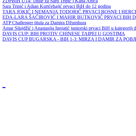
ZDPBIH U14: Titule za Saru Tripić i Kana Ahića
Sara Tripić i Adian Kurtćehajić prvaci BiH do 12 godina
TARA JOKIĆ I NEMANJA TODORIĆ PRVACI BOSNE I HER
EDA-LARA ŠAĆIROVIĆ I MAHIR BUTKOVIĆ PRVACI BIH 
ATP Challenger titula za Damira Džumhura
Amar Silajdžić i Anastasija Ignjatić juniorski prvaci BiH u kategoriji
DAVIS CUP: BIH PROTIV CHINESE TAIPEI U GOSTIMA
DAVIS CUP BUGARSKA - BIH 1-3: MIRZA I DAMIR ZA POB