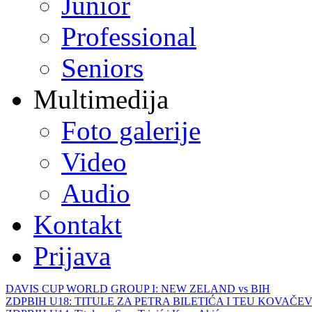
Junior
Professional
Seniors
Multimedija
Foto galerije
Video
Audio
Kontakt
Prijava
DAVIS CUP WORLD GROUP I: NEW ZELAND vs BIH
ZDPBIH U18: TITULE ZA PETRA BILETIĆA I TEU KOVAČEV