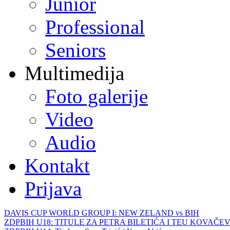
Junior
Professional
Seniors
Multimedija
Foto galerije
Video
Audio
Kontakt
Prijava
DAVIS CUP WORLD GROUP I: NEW ZELAND vs BIH
ZDPBIH U18: TITULE ZA PETRA BILETIĆA I TEU KOVAČEV