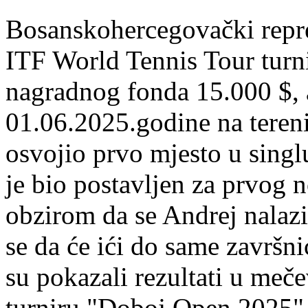
Bosanskohercegovački repre
ITF World Tennis Tour tur
nagradnog fonda 15.000 $, a
01.06.2025.godine na tere
osvojio prvo mjesto u singl
je bio postavljen za prvog 
obzirom da se Andrej nalazi
se da će ići do same završn
su pokazali rezultati u me
turniru "Doboj Open 2025",