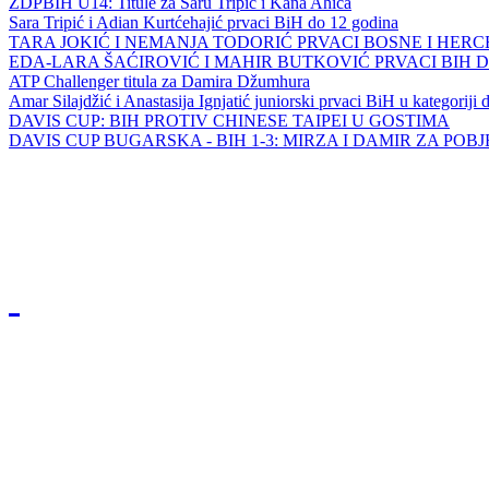
ZDPBIH U14: Titule za Saru Tripić i Kana Ahića
Sara Tripić i Adian Kurtćehajić prvaci BiH do 12 godina
TARA JOKIĆ I NEMANJA TODORIĆ PRVACI BOSNE I HER
EDA-LARA ŠAĆIROVIĆ I MAHIR BUTKOVIĆ PRVACI BIH 
ATP Challenger titula za Damira Džumhura
Amar Silajdžić i Anastasija Ignjatić juniorski prvaci BiH u kategoriji
DAVIS CUP: BIH PROTIV CHINESE TAIPEI U GOSTIMA
DAVIS CUP BUGARSKA - BIH 1-3: MIRZA I DAMIR ZA POB