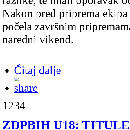
razlike, te imali oporavak 
Nakon pred priprema ekipa 
počela završnim pripremama
naredni vikend.
Čitaj dalje
1234
ZDPBIH U18: TITULE