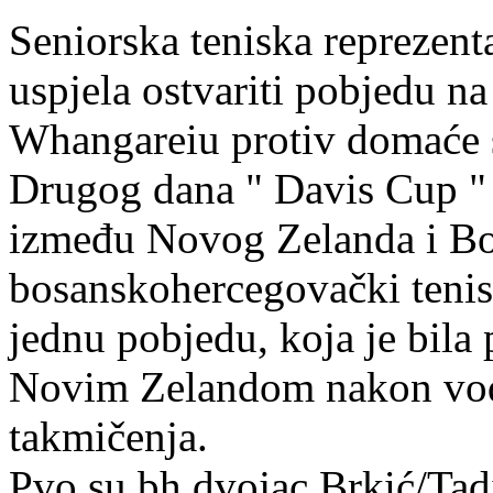
Seniorska teniska reprezent
uspjela ostvariti pobjedu n
Whangareiu protiv domaće 
Drugog dana " Davis Cup " 
između Novog Zelanda i Bo
bosanskohercegovački teniser
jednu pobjedu, koja je bil
Novim Zelandom nakon vods
takmičenja.
Pvo su bh dvojac Brkić/Tadi