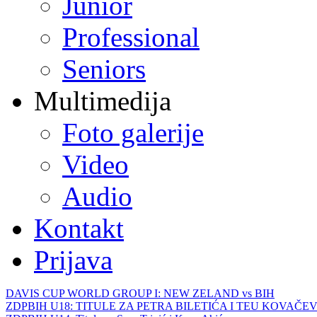
Junior
Professional
Seniors
Multimedija
Foto galerije
Video
Audio
Kontakt
Prijava
DAVIS CUP WORLD GROUP I: NEW ZELAND vs BIH
ZDPBIH U18: TITULE ZA PETRA BILETIĆA I TEU KOVAČEV