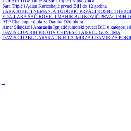
ZDPBIH U14: Titule za Saru Tripić i Kana Ahića
Sara Tripić i Adian Kurtćehajić prvaci BiH do 12 godina
TARA JOKIĆ I NEMANJA TODORIĆ PRVACI BOSNE I HER
EDA-LARA ŠAĆIROVIĆ I MAHIR BUTKOVIĆ PRVACI BIH 
ATP Challenger titula za Damira Džumhura
Amar Silajdžić i Anastasija Ignjatić juniorski prvaci BiH u kategoriji
DAVIS CUP: BIH PROTIV CHINESE TAIPEI U GOSTIMA
DAVIS CUP BUGARSKA - BIH 1-3: MIRZA I DAMIR ZA POB