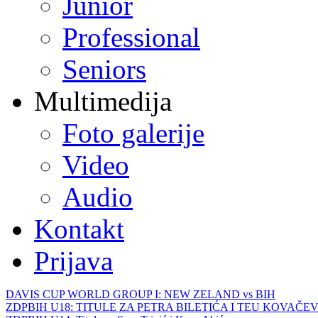
Junior
Professional
Seniors
Multimedija
Foto galerije
Video
Audio
Kontakt
Prijava
DAVIS CUP WORLD GROUP I: NEW ZELAND vs BIH
ZDPBIH U18: TITULE ZA PETRA BILETIĆA I TEU KOVAČEV