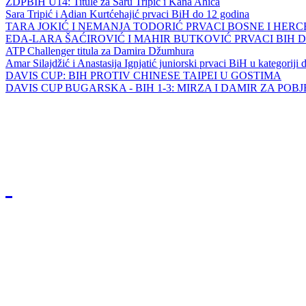
ZDPBIH U14: Titule za Saru Tripić i Kana Ahića
Sara Tripić i Adian Kurtćehajić prvaci BiH do 12 godina
TARA JOKIĆ I NEMANJA TODORIĆ PRVACI BOSNE I HER
EDA-LARA ŠAĆIROVIĆ I MAHIR BUTKOVIĆ PRVACI BIH 
ATP Challenger titula za Damira Džumhura
Amar Silajdžić i Anastasija Ignjatić juniorski prvaci BiH u kategoriji
DAVIS CUP: BIH PROTIV CHINESE TAIPEI U GOSTIMA
DAVIS CUP BUGARSKA - BIH 1-3: MIRZA I DAMIR ZA POB