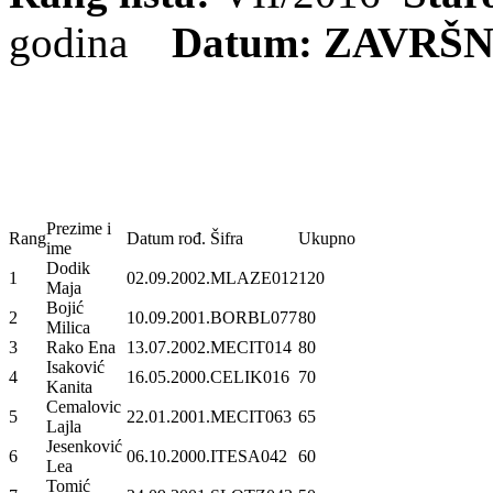
godina
Datum: ZAVRŠ
Prezime i
Rang
Datum rođ.
Šifra
Ukupno
ime
Dodik
1
02.09.2002.
MLAZE012
120
Maja
Bojić
2
10.09.2001.
BORBL077
80
Milica
3
Rako Ena
13.07.2002.
MECIT014
80
Isaković
4
16.05.2000.
CELIK016
70
Kanita
Cemalovic
5
22.01.2001.
MECIT063
65
Lajla
Jesenković
6
06.10.2000.
ITESA042
60
Lea
Tomić