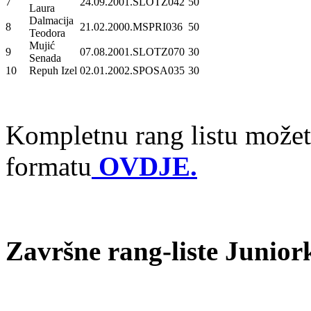
7
24.09.2001.
SLOTZ042
50
Laura
Dalmacija
8
21.02.2000.
MSPRI036
50
Teodora
Mujić
9
07.08.2001.
SLOTZ070
30
Senada
10
Repuh Izel
02.01.2002.
SPOSA035
30
Kompletnu rang listu možet
formatu
OVDJE.
Završne rang-liste Junior