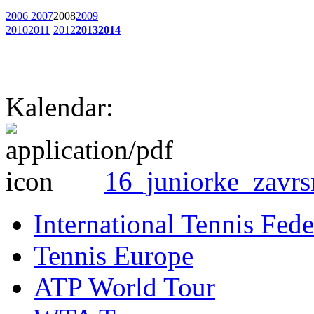
2006
2007
2008
2009
2010
2011
2012
2013
2014
Kalendar:
16_juniorke_zavrs
International Tennis Fede
Tennis Europe
ATP World Tour