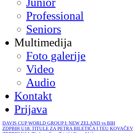
Junior
Professional
Seniors
Multimedija
Foto galerije
Video
Audio
Kontakt
Prijava
DAVIS CUP WORLD GROUP I: NEW ZELAND vs BIH
ZDPBIH U18: TITULE ZA PETRA BILETIĆA I TEU KOVAČEV