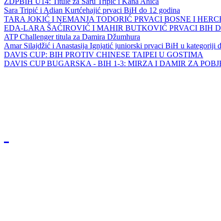
ZDPBIH U14: Titule za Saru Tripić i Kana Ahića
Sara Tripić i Adian Kurtćehajić prvaci BiH do 12 godina
TARA JOKIĆ I NEMANJA TODORIĆ PRVACI BOSNE I HER
EDA-LARA ŠAĆIROVIĆ I MAHIR BUTKOVIĆ PRVACI BIH 
ATP Challenger titula za Damira Džumhura
Amar Silajdžić i Anastasija Ignjatić juniorski prvaci BiH u kategoriji
DAVIS CUP: BIH PROTIV CHINESE TAIPEI U GOSTIMA
DAVIS CUP BUGARSKA - BIH 1-3: MIRZA I DAMIR ZA POB