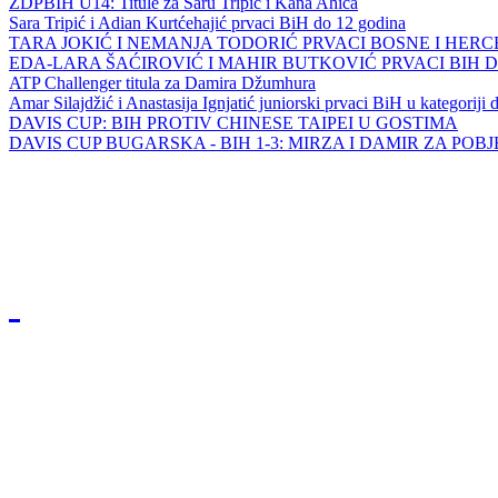
ZDPBIH U14: Titule za Saru Tripić i Kana Ahića
Sara Tripić i Adian Kurtćehajić prvaci BiH do 12 godina
TARA JOKIĆ I NEMANJA TODORIĆ PRVACI BOSNE I HER
EDA-LARA ŠAĆIROVIĆ I MAHIR BUTKOVIĆ PRVACI BIH 
ATP Challenger titula za Damira Džumhura
Amar Silajdžić i Anastasija Ignjatić juniorski prvaci BiH u kategoriji
DAVIS CUP: BIH PROTIV CHINESE TAIPEI U GOSTIMA
DAVIS CUP BUGARSKA - BIH 1-3: MIRZA I DAMIR ZA POB