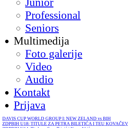
Junior
Professional
Seniors
Multimedija
Foto galerije
Video
Audio
Kontakt
Prijava
DAVIS CUP WORLD GROUP I: NEW ZELAND vs BIH
ZDPBIH U18: TITULE ZA PETRA BILETIĆA I TEU KOVAČEV