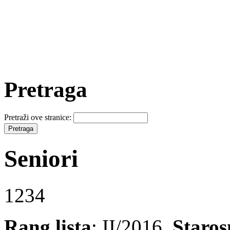
Pretraga
Pretraži ove stranice:
Seniori
1234
Rang lista
: II/2016
Staros