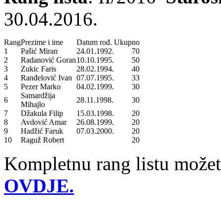
30.04.2016.
Rang
Prezime i ime
Datum rođ.
Ukupno
1
Pašić Miran
24.01.1992.
70
2
Radanović Goran
10.10.1995.
50
3
Zukic Faris
28.02.1994.
40
4
Ranđelović Ivan
07.07.1995.
33
5
Pezer Marko
04.02.1999.
30
Samardžija
6
28.11.1998.
30
Mihajlo
7
Džakula Filip
15.03.1998.
20
8
Avdović Amar
26.08.1999.
20
9
Hadžić Faruk
07.03.2000.
20
10
Raguž Robert
20
Kompletnu rang listu možet
OVDJE.