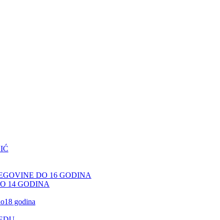
IĆ
CEGOVINE DO 16 GODINA
DO 14 GODINA
 do18 godina
JEDU