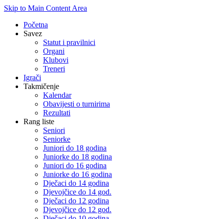
Skip to Main Content Area
Početna
Savez
Statut i pravilnici
Organi
Klubovi
Treneri
Igrači
Takmičenje
Kalendar
Obavijesti o turnirima
Rezultati
Rang liste
Seniori
Seniorke
Juniori do 18 godina
Juniorke do 18 godina
Juniori do 16 godina
Juniorke do 16 godina
Dječaci do 14 godina
Djevojčice do 14 god.
Dječaci do 12 godina
Djevojčice do 12 god.
Dječaci do 10 godina