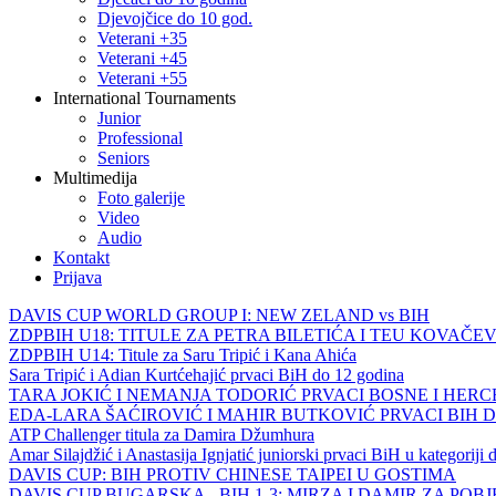
Djevojčice do 10 god.
Veterani +35
Veterani +45
Veterani +55
International Tournaments
Junior
Professional
Seniors
Multimedija
Foto galerije
Video
Audio
Kontakt
Prijava
DAVIS CUP WORLD GROUP I: NEW ZELAND vs BIH
ZDPBIH U18: TITULE ZA PETRA BILETIĆA I TEU KOVAČEV
ZDPBIH U14: Titule za Saru Tripić i Kana Ahića
Sara Tripić i Adian Kurtćehajić prvaci BiH do 12 godina
TARA JOKIĆ I NEMANJA TODORIĆ PRVACI BOSNE I HER
EDA-LARA ŠAĆIROVIĆ I MAHIR BUTKOVIĆ PRVACI BIH 
ATP Challenger titula za Damira Džumhura
Amar Silajdžić i Anastasija Ignjatić juniorski prvaci BiH u kategoriji
DAVIS CUP: BIH PROTIV CHINESE TAIPEI U GOSTIMA
DAVIS CUP BUGARSKA - BIH 1-3: MIRZA I DAMIR ZA POB