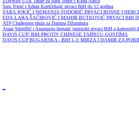
ZDPBIH U14: Titule za Saru Tripić i Kana Ahića
Sara Tripić i Adian Kurtćehajić prvaci BiH do 12 godina
TARA JOKIĆ I NEMANJA TODORIĆ PRVACI BOSNE I HER
EDA-LARA ŠAĆIROVIĆ I MAHIR BUTKOVIĆ PRVACI BIH 
ATP Challenger titula za Damira Džumhura
Amar Silajdžić i Anastasija Ignjatić juniorski prvaci BiH u kategoriji
DAVIS CUP: BIH PROTIV CHINESE TAIPEI U GOSTIMA
DAVIS CUP BUGARSKA - BIH 1-3: MIRZA I DAMIR ZA POB