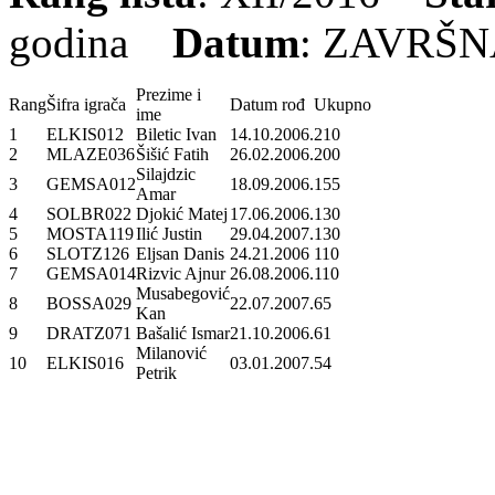
godina
Datum
: ZAVRŠ
Prezime i
Rang
Šifra igrača
Datum rođ
Ukupno
ime
1
ELKIS012
Biletic Ivan
14.10.2006.
210
2
MLAZE036
Šišić Fatih
26.02.2006.
200
Silajdzic
3
GEMSA012
18.09.2006.
155
Amar
4
SOLBR022
Djokić Matej
17.06.2006.
130
5
MOSTA119
Ilić Justin
29.04.2007.
130
6
SLOTZ126
Eljsan Danis
24.21.2006
110
7
GEMSA014
Rizvic Ajnur
26.08.2006.
110
Musabegović
8
BOSSA029
22.07.2007.
65
Kan
9
DRATZ071
Bašalić Ismar
21.10.2006.
61
Milanović
10
ELKIS016
03.01.2007.
54
Petrik