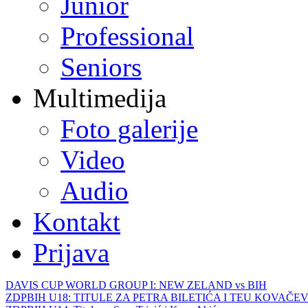
Junior
Professional
Seniors
Multimedija
Foto galerije
Video
Audio
Kontakt
Prijava
DAVIS CUP WORLD GROUP I: NEW ZELAND vs BIH
ZDPBIH U18: TITULE ZA PETRA BILETIĆA I TEU KOVAČEV