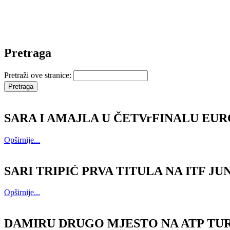
Pretraga
Pretraži ove stranice:
SARA I AMAJLA U ČETVrFINALU EU
Opširnije...
SARI TRIPIĆ PRVA TITULA NA ITF J
Opširnije...
DAMIRU DRUGO MJESTO NA ATP TU