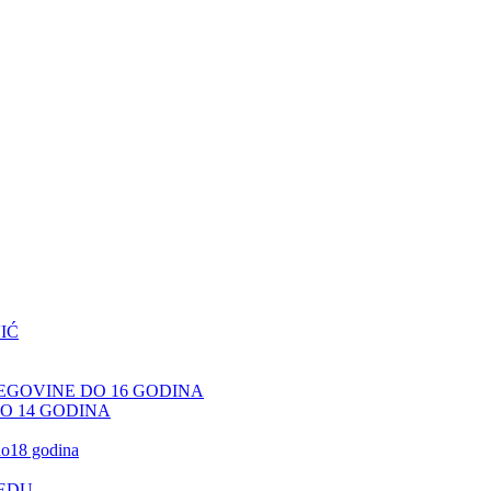
IĆ
CEGOVINE DO 16 GODINA
DO 14 GODINA
 do18 godina
JEDU