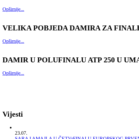
Opširnije...
VELIKA POBJEDA DAMIRA ZA FINAL
Opširnije...
DAMIR U POLUFINALU ATP 250 U U
Opširnije...
Vijesti
23.07.
SARA I AMAJLA U ČETVrFINALU EUROPSKOG PRV