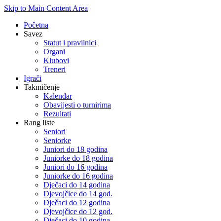
Skip to Main Content Area
Početna
Savez
Statut i pravilnici
Organi
Klubovi
Treneri
Igrači
Takmičenje
Kalendar
Obavijesti o turnirima
Rezultati
Rang liste
Seniori
Seniorke
Juniori do 18 godina
Juniorke do 18 godina
Juniori do 16 godina
Juniorke do 16 godina
Dječaci do 14 godina
Djevojčice do 14 god.
Dječaci do 12 godina
Djevojčice do 12 god.
Dječaci do 10 godina