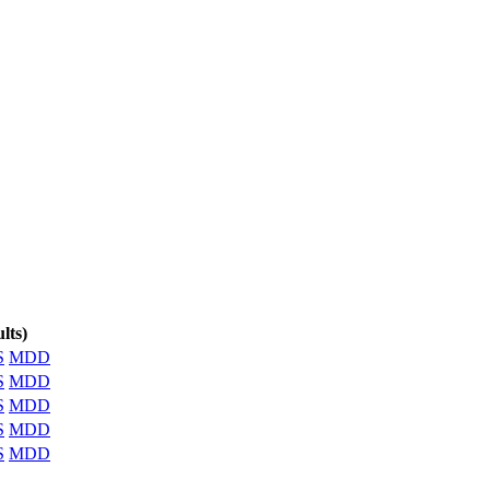
lts)
S
MDD
S
MDD
S
MDD
S
MDD
S
MDD