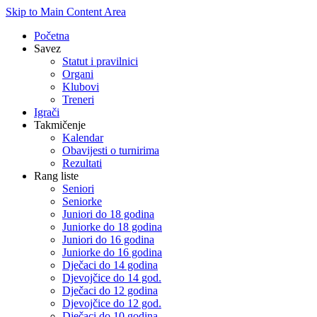
Skip to Main Content Area
Početna
Savez
Statut i pravilnici
Organi
Klubovi
Treneri
Igrači
Takmičenje
Kalendar
Obavijesti o turnirima
Rezultati
Rang liste
Seniori
Seniorke
Juniori do 18 godina
Juniorke do 18 godina
Juniori do 16 godina
Juniorke do 16 godina
Dječaci do 14 godina
Djevojčice do 14 god.
Dječaci do 12 godina
Djevojčice do 12 god.
Dječaci do 10 godina