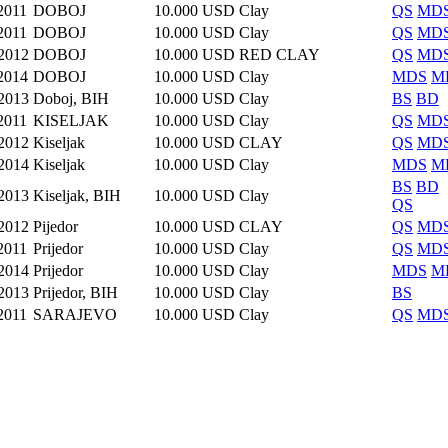
2011
DOBOJ
10.000 USD
Clay
QS
MD
2011
DOBOJ
10.000 USD
Clay
QS
MD
.2012
DOBOJ
10.000 USD
RED CLAY
QS
MD
2014
DOBOJ
10.000 USD
Clay
MDS
M
.2013
Doboj, BIH
10.000 USD
Clay
BS
BD
2011
KISELJAK
10.000 USD
Clay
QS
MD
.2012
Kiseljak
10.000 USD
CLAY
QS
MD
.2014
Kiseljak
10.000 USD
Clay
MDS
M
BS
BD
.2013
Kiseljak, BIH
10.000 USD
Clay
QS
.2012
Pijedor
10.000 USD
CLAY
QS
MD
2011
Prijedor
10.000 USD
Clay
QS
MD
.2014
Prijedor
10.000 USD
Clay
MDS
M
.2013
Prijedor, BIH
10.000 USD
Clay
BS
2011
SARAJEVO
10.000 USD
Clay
QS
MD