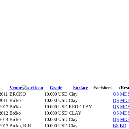
Venue
Grade
Surface
Factsheet
(Resu
2011
BRČKO
10.000 USD
Clay
QS
MD
2011
Brčko
10.000 USD
Clay
QS
MD
.2012
Brčko
10.000 USD
RED CLAY
QS
MD
2012
Brčko
10.000 USD
CLAY
QS
MD
.2014
Brčko
10.000 USD
Clay
QS
MD
.2013
Brcko, BIH
10.000 USD
Clay
BS
BD