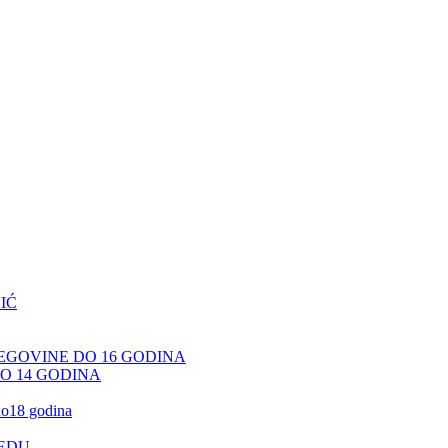
IĆ
CEGOVINE DO 16 GODINA
DO 14 GODINA
 do18 godina
JEDU