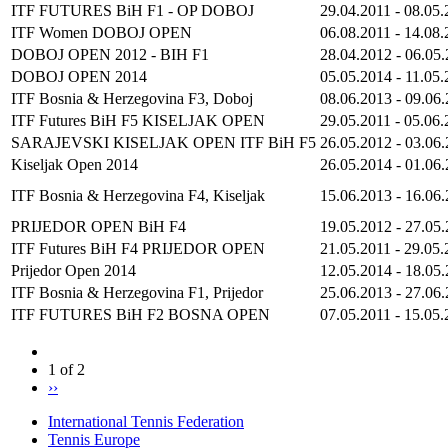
ITF FUTURES BiH F1 - OP DOBOJ
29.04.2011
-
08.05.
ITF Women DOBOJ OPEN
06.08.2011
-
14.08.
DOBOJ OPEN 2012 - BIH F1
28.04.2012
-
06.05
DOBOJ OPEN 2014
05.05.2014
-
11.05.
ITF Bosnia & Herzegovina F3, Doboj
08.06.2013
-
09.06
ITF Futures BiH F5 KISELJAK OPEN
29.05.2011
-
05.06.
SARAJEVSKI KISELJAK OPEN ITF BiH F5
26.05.2012
-
03.06
Kiseljak Open 2014
26.05.2014
-
01.06
ITF Bosnia & Herzegovina F4, Kiseljak
15.06.2013
-
16.06
PRIJEDOR OPEN BiH F4
19.05.2012
-
27.05
ITF Futures BiH F4 PRIJEDOR OPEN
21.05.2011
-
29.05.
Prijedor Open 2014
12.05.2014
-
18.05
ITF Bosnia & Herzegovina F1, Prijedor
25.06.2013
-
27.06
ITF FUTURES BiH F2 BOSNA OPEN
07.05.2011
-
15.05.
1 of 2
››
International Tennis Federation
Tennis Europe