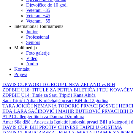
Djevojčice do 10 god.
Veterani +35
Veterani +45
Veterani +55
International Tournaments
Junior
Professional
Seniors
Multimedija
Foto galerije
Video
Audio
Kontakt
Prijava
DAVIS CUP WORLD GROUP I: NEW ZELAND vs BIH
ZDPBIH U18: TITULE ZA PETRA BILETIĆA I TEU KOVAČEV
ZDPBIH U14: Titule za Saru Tripić i Kana Ahića
Sara Tripić i Adian Kurtćehajić prvaci BiH do 12 godina
TARA JOKIĆ I NEMANJA TODORIĆ PRVACI BOSNE I HER
EDA-LARA ŠAĆIROVIĆ I MAHIR BUTKOVIĆ PRVACI BIH 
ATP Challenger titula za Damira Džumhura
Amar Silajdžić i Anastasija Ignjatić juniorski prvaci BiH u kategoriji
DAVIS CUP: BIH PROTIV CHINESE TAIPEI U GOSTIMA
DAVIS CUP BUGARSKA - BIH 1-3: MIRZA I DAMIR ZA POB