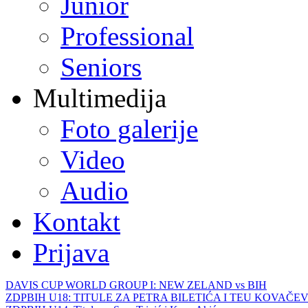
Junior
Professional
Seniors
Multimedija
Foto galerije
Video
Audio
Kontakt
Prijava
DAVIS CUP WORLD GROUP I: NEW ZELAND vs BIH
ZDPBIH U18: TITULE ZA PETRA BILETIĆA I TEU KOVAČEV