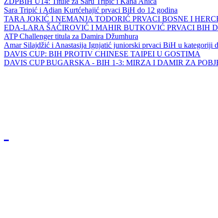
ZDPBIH U14: Titule za Saru Tripić i Kana Ahića
Sara Tripić i Adian Kurtćehajić prvaci BiH do 12 godina
TARA JOKIĆ I NEMANJA TODORIĆ PRVACI BOSNE I HER
EDA-LARA ŠAĆIROVIĆ I MAHIR BUTKOVIĆ PRVACI BIH 
ATP Challenger titula za Damira Džumhura
Amar Silajdžić i Anastasija Ignjatić juniorski prvaci BiH u kategoriji
DAVIS CUP: BIH PROTIV CHINESE TAIPEI U GOSTIMA
DAVIS CUP BUGARSKA - BIH 1-3: MIRZA I DAMIR ZA POB