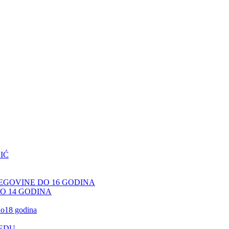
IĆ
CEGOVINE DO 16 GODINA
DO 14 GODINA
 do18 godina
JEDU