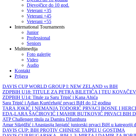
Djevojčice do 10 god.
Veterani +35
Veterani +45
Veterani +55
International Tournaments
Junior
Professional
Seniors
Multimedija
Foto galerije
Video
Audio
Kontakt
Prijava
DAVIS CUP WORLD GROUP I: NEW ZELAND vs BIH
ZDPBIH U18: TITULE ZA PETRA BILETIĆA I TEU KOVAČEV
ZDPBIH U14: Titule za Saru Tripić i Kana Ahića
Sara Tripić i Adian Kurtćehajić prvaci BiH do 12 godina
TARA JOKIĆ I NEMANJA TODORIĆ PRVACI BOSNE I HER
EDA-LARA ŠAĆIROVIĆ I MAHIR BUTKOVIĆ PRVACI BIH 
ATP Challenger titula za Damira Džumhura
Amar Silajdžić i Anastasija Ignjatić juniorski prvaci BiH u kategoriji
DAVIS CUP: BIH PROTIV CHINESE TAIPEI U GOSTIMA
DAVIS CUP BUGARSKA - BIH 1-3: MIRZA I DAMIR ZA POB