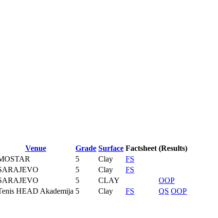
Venue
Grade
Surface
Factsheet
(Results)
MOSTAR
5
Clay
FS
SARAJEVO
5
Clay
FS
SARAJEVO
5
CLAY
OOP
Tenis HEAD Akademija
5
Clay
FS
QS
OOP