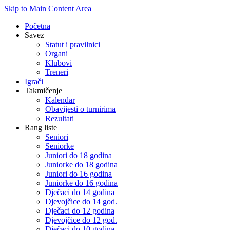
Skip to Main Content Area
Početna
Savez
Statut i pravilnici
Organi
Klubovi
Treneri
Igrači
Takmičenje
Kalendar
Obavijesti o turnirima
Rezultati
Rang liste
Seniori
Seniorke
Juniori do 18 godina
Juniorke do 18 godina
Juniori do 16 godina
Juniorke do 16 godina
Dječaci do 14 godina
Djevojčice do 14 god.
Dječaci do 12 godina
Djevojčice do 12 god.
Dječaci do 10 godina