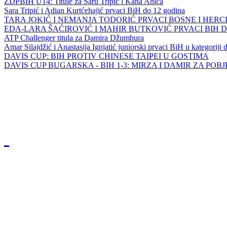
ZDPBIH U14: Titule za Saru Tripić i Kana Ahića
Sara Tripić i Adian Kurtćehajić prvaci BiH do 12 godina
TARA JOKIĆ I NEMANJA TODORIĆ PRVACI BOSNE I HER
EDA-LARA ŠAĆIROVIĆ I MAHIR BUTKOVIĆ PRVACI BIH 
ATP Challenger titula za Damira Džumhura
Amar Silajdžić i Anastasija Ignjatić juniorski prvaci BiH u kategoriji
DAVIS CUP: BIH PROTIV CHINESE TAIPEI U GOSTIMA
DAVIS CUP BUGARSKA - BIH 1-3: MIRZA I DAMIR ZA POB