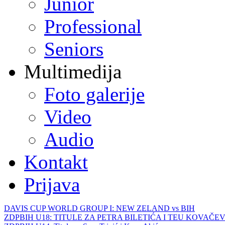
Junior
Professional
Seniors
Multimedija
Foto galerije
Video
Audio
Kontakt
Prijava
DAVIS CUP WORLD GROUP I: NEW ZELAND vs BIH
ZDPBIH U18: TITULE ZA PETRA BILETIĆA I TEU KOVAČEV