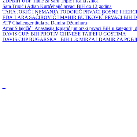
ZDPBIH U14: Titule za Saru Tripić i Kana Ahića
Sara Tripić i Adian Kurtćehajić prvaci BiH do 12 godina
TARA JOKIĆ I NEMANJA TODORIĆ PRVACI BOSNE I HER
EDA-LARA ŠAĆIROVIĆ I MAHIR BUTKOVIĆ PRVACI BIH 
ATP Challenger titula za Damira Džumhura
Amar Silajdžić i Anastasija Ignjatić juniorski prvaci BiH u kategoriji
DAVIS CUP: BIH PROTIV CHINESE TAIPEI U GOSTIMA
DAVIS CUP BUGARSKA - BIH 1-3: MIRZA I DAMIR ZA POB