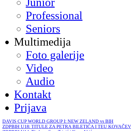
Junior
Professional
Seniors
Multimedija
Foto galerije
Video
Audio
Kontakt
Prijava
DAVIS CUP WORLD GROUP I: NEW ZELAND vs BIH
ZDPBIH U18: TITULE ZA PETRA BILETIĆA I TEU KOVAČEV