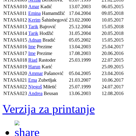
NTASA010
Amar
Kadić
13.07.2003
06.05.2015
NTASA011
Emina
Hamamdžić
17.04.2004
09.05.2018
NTASA012
Kerim
Šahinbegović
23.02.2000
10.05.2017
NTASA013
Tarik
Bajrović
25.12.2004
15.05.2018
NTASA014
Tarik
Hodžić
31.05.2004
20.05.2018
NTASA015
Adnan
Bradić
05.05.2002
15.05.2015
NTASA016
Ime
Prezime
13.04.2003
25.04.2017
NTASA017
Ime
Prezime
17.08.2003
20.06.2016
NTASA018
Riad
Rastoder
25.03.1999
22.07.2015
NTASA019
Harun
Karić
25.09.2015
NTASA020
Ammar
Pašanović
05.04.2005
23.04.2016
NTASA021
Ema
Zubetljak
21.03.2007
10.06.2017
NTASA022
Njegoš
Miletić
25.07.1999
24.07.2017
NTASA023
Andrea
Beusan
13.06.2003
12.08.2016
Verzija za printanje