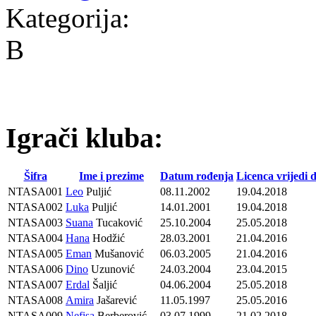
Kategorija:
B
Igrači kluba:
Šifra
Ime i prezime
Datum rođenja
Licenca vrijedi 
NTASA001
Leo
Puljić
08.11.2002
19.04.2018
NTASA002
Luka
Puljić
14.01.2001
19.04.2018
NTASA003
Suana
Tucaković
25.10.2004
25.05.2018
NTASA004
Hana
Hodžić
28.03.2001
21.04.2016
NTASA005
Eman
Mušanović
06.03.2005
21.04.2016
NTASA006
Dino
Uzunović
24.03.2004
23.04.2015
NTASA007
Erdal
Šaljić
04.06.2004
25.05.2018
NTASA008
Amira
Jašarević
11.05.1997
25.05.2016
NTASA009
Nefisa
Berberović
03.07.1999
21.02.2018