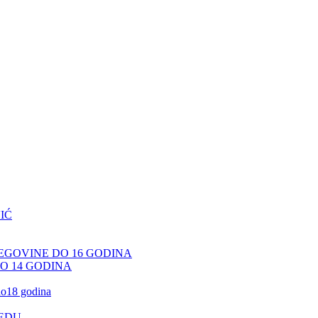
IĆ
CEGOVINE DO 16 GODINA
DO 14 GODINA
 do18 godina
JEDU