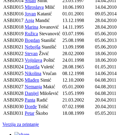
ASBIJ014
Srđan
Simić
23.05.1997
14.04.2011
ASBIJ015
Miroslava
Milić
10.06.1993
14.04.2010
ASBIJ016
Jovan
Katanić
01.01.2001
09.05.2014
ASBIJ017
Anja
Mandić
13.12.1998
28.04.2010
ASBIJ018
Marina
Jovanović
14.11.1995
28.04.2010
ASBIJ019
Ružica
Stevanović
03.07.1996
05.06.2010
ASBIJ020
Bogdan
Stanišić
25.08.1998
05.06.2013
ASBIJ021
Nebojša
Stanišić
13.09.1998
05.06.2010
ASBIJ022
Stevan
Živić
28.02.2000
18.06.2010
ASBIJ023
Vojislava
Poštić
24.01.1998
18.06.2010
ASBIJ024
Dragiša
Vuletić
28.08.1965
01.05.2011
ASBIJ025
Nikolina
Vrućan
08.12.1998
14.06.2014
ASBIJ026
Mlađen
Simić
12.10.2000
04.08.2011
ASBIJ027
Nemanja
Makić
05.01.2000
04.08.2011
ASBIJ028
Danijel
Milošević
15.05.1999
04.08.2011
ASBIJ029
Panta
Radić
21.03.2002
20.04.2011
ASBIJ030
Đorđe
Trišić
07.02.1998
20.04.2011
ASBIJ031
Petar
Škobo
18.08.1999
05.05.2011
Verzija za printanje