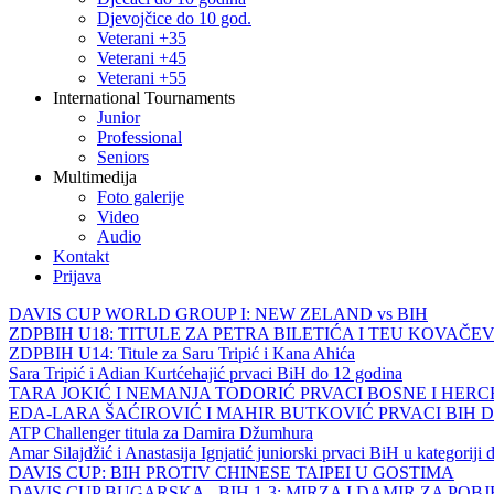
Djevojčice do 10 god.
Veterani +35
Veterani +45
Veterani +55
International Tournaments
Junior
Professional
Seniors
Multimedija
Foto galerije
Video
Audio
Kontakt
Prijava
DAVIS CUP WORLD GROUP I: NEW ZELAND vs BIH
ZDPBIH U18: TITULE ZA PETRA BILETIĆA I TEU KOVAČEV
ZDPBIH U14: Titule za Saru Tripić i Kana Ahića
Sara Tripić i Adian Kurtćehajić prvaci BiH do 12 godina
TARA JOKIĆ I NEMANJA TODORIĆ PRVACI BOSNE I HER
EDA-LARA ŠAĆIROVIĆ I MAHIR BUTKOVIĆ PRVACI BIH 
ATP Challenger titula za Damira Džumhura
Amar Silajdžić i Anastasija Ignjatić juniorski prvaci BiH u kategoriji
DAVIS CUP: BIH PROTIV CHINESE TAIPEI U GOSTIMA
DAVIS CUP BUGARSKA - BIH 1-3: MIRZA I DAMIR ZA POB