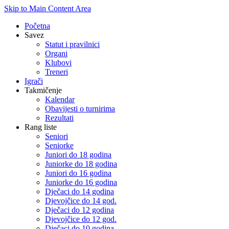
Skip to Main Content Area
Početna
Savez
Statut i pravilnici
Organi
Klubovi
Treneri
Igrači
Takmičenje
Kalendar
Obavijesti o turnirima
Rezultati
Rang liste
Seniori
Seniorke
Juniori do 18 godina
Juniorke do 18 godina
Juniori do 16 godina
Juniorke do 16 godina
Dječaci do 14 godina
Djevojčice do 14 god.
Dječaci do 12 godina
Djevojčice do 12 god.
Dječaci do 10 godina