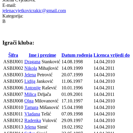
E-mail:
jelenacvjetkovicrakic@gmail.com
Kategorija:
B
Igrači kluba:
Šifra
Ime i prezime
Datum rođenja
Licenca vrijedi do
ASBIJ001
Dragana
Stanković
14.08.1998
14.04.2010
ASBIJ002
Nikola
Mihajlović
14.09.1999
14.04.2011
ASBIJ003
Jelena
Petrović
20.07.1999
14.04.2010
ASBIJ005
Lidija
Janković
11.06.1997
14.04.2010
ASBIJ006
Antonije
Rašević
10.01.1996
14.04.2011
ASBIJ007
Milica
Drljača
01.09.2001
14.04.2011
ASBIJ008
Olga
Milovanović
17.10.1997
14.04.2010
ASBIJ010
Tamara
Mišanović
15.04.1998
14.04.2010
ASBIJ011
Vladana
Tešić
07.09.1998
14.04.2010
ASBIJ012
Radenka
Vulović
29.09.1997
14.04.2010
ASBIJ013
Jelena
Simić
19.02.1992
14.04.2010