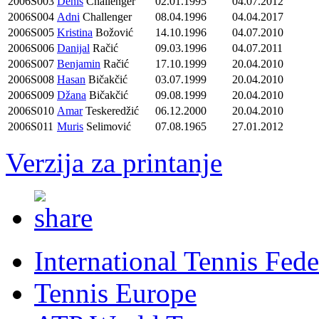
2006S003
Denis
Challenger
02.01.1995
04.07.2012
2006S004
Adni
Challenger
08.04.1996
04.04.2017
2006S005
Kristina
Božović
14.10.1996
04.07.2010
2006S006
Danijal
Račić
09.03.1996
04.07.2011
2006S007
Benjamin
Račić
17.10.1999
20.04.2010
2006S008
Hasan
Bičakčić
03.07.1999
20.04.2010
2006S009
Džana
Bičakčić
09.08.1999
20.04.2010
2006S010
Amar
Teskeredžić
06.12.2000
20.04.2010
2006S011
Muris
Selimović
07.08.1965
27.01.2012
Verzija za printanje
International Tennis Fede
Tennis Europe