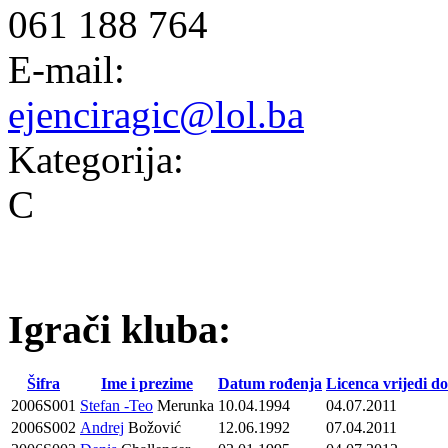
061 188 764
E-mail:
ejenciragic@lol.ba
Kategorija:
C
Igrači kluba:
Šifra
Ime i prezime
Datum rođenja
Licenca vrijedi do
2006S001
Stefan -Teo
Merunka
10.04.1994
04.07.2011
2006S002
Andrej
Božović
12.06.1992
07.04.2011