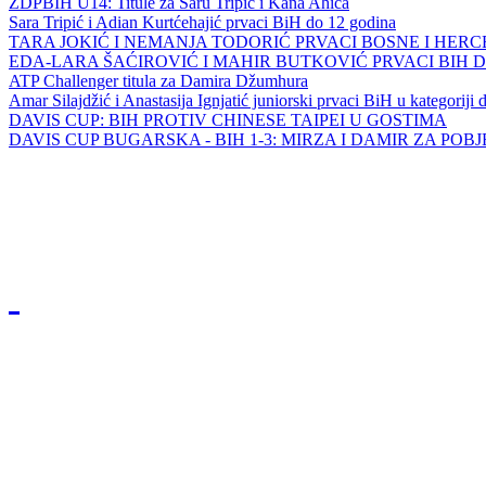
ZDPBIH U14: Titule za Saru Tripić i Kana Ahića
Sara Tripić i Adian Kurtćehajić prvaci BiH do 12 godina
TARA JOKIĆ I NEMANJA TODORIĆ PRVACI BOSNE I HER
EDA-LARA ŠAĆIROVIĆ I MAHIR BUTKOVIĆ PRVACI BIH 
ATP Challenger titula za Damira Džumhura
Amar Silajdžić i Anastasija Ignjatić juniorski prvaci BiH u kategoriji
DAVIS CUP: BIH PROTIV CHINESE TAIPEI U GOSTIMA
DAVIS CUP BUGARSKA - BIH 1-3: MIRZA I DAMIR ZA POB