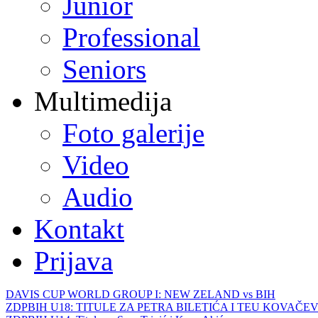
Junior
Professional
Seniors
Multimedija
Foto galerije
Video
Audio
Kontakt
Prijava
DAVIS CUP WORLD GROUP I: NEW ZELAND vs BIH
ZDPBIH U18: TITULE ZA PETRA BILETIĆA I TEU KOVAČEV