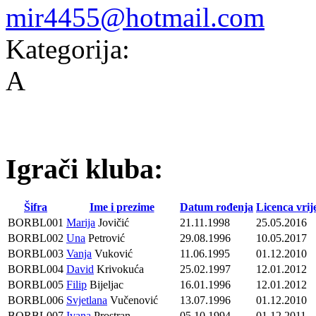
mir4455@hotmail.com
Kategorija:
A
Igrači kluba:
Šifra
Ime i prezime
Datum rođenja
Licenca vrij
BORBL001
Marija
Jovičić
21.11.1998
25.05.2016
BORBL002
Una
Petrović
29.08.1996
10.05.2017
BORBL003
Vanja
Vuković
11.06.1995
01.12.2010
BORBL004
David
Krivokuća
25.02.1997
12.01.2012
BORBL005
Filip
Bijeljac
16.01.1996
12.01.2012
BORBL006
Svjetlana
Vučenović
13.07.1996
01.12.2010
BORBL007
Ivana
Prostran
05.10.1994
01.12.2011