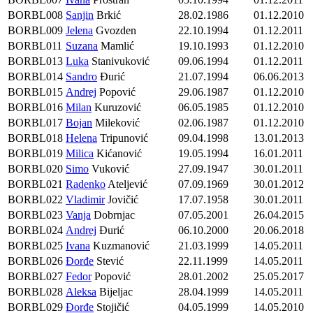
BORBL008
Sanjin
Brkić
28.02.1986
01.12.2010
BORBL009
Jelena
Gvozden
22.10.1994
01.12.2011
BORBL011
Suzana
Mamlić
19.10.1993
01.12.2010
BORBL013
Luka
Stanivuković
09.06.1994
01.12.2011
BORBL014
Sandro
Đurić
21.07.1994
06.06.2013
BORBL015
Andrej
Popović
29.06.1987
01.12.2010
BORBL016
Milan
Kuruzović
06.05.1985
01.12.2010
BORBL017
Bojan
Mileković
02.06.1987
01.12.2010
BORBL018
Helena
Tripunović
09.04.1998
13.01.2013
BORBL019
Milica
Kićanović
19.05.1994
16.01.2011
BORBL020
Simo
Vuković
27.09.1947
30.01.2011
BORBL021
Radenko
Ateljević
07.09.1969
30.01.2012
BORBL022
Vladimir
Jovičić
17.07.1958
30.01.2011
BORBL023
Vanja
Dobrnjac
07.05.2001
26.04.2015
BORBL024
Andrej
Đurić
06.10.2000
20.06.2018
BORBL025
Ivana
Kuzmanović
21.03.1999
14.05.2011
BORBL026
Đorđe
Stević
22.11.1999
14.05.2011
BORBL027
Fedor
Popović
28.01.2002
25.05.2017
BORBL028
Aleksa
Bijeljac
28.04.1999
14.05.2011
BORBL029
Đorđe
Stojičić
04.05.1999
14.05.2010