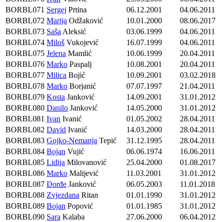
BORBL071
Sergej
Prtina
06.12.2001
04.06.2011
BORBL072
Marija
Odžaković
10.01.2000
08.06.2017
BORBL073
Saša
Aleksić
03.06.1999
04.06.2011
BORBL074
Miloš
Vukojević
16.07.1999
04.06.2011
BORBL075
Jelena
Mamlić
10.06.1999
20.04.2011
BORBL076
Marko
Paspalj
10.08.2001
20.04.2011
BORBL077
Milica
Bojić
10.09.2001
03.02.2018
BORBL078
Marko
Borjanić
07.07.1997
21.04.2011
BORBL079
Kosta
Janković
14.09.2001
31.01.2012
BORBL080
Danilo
Janković
14.05.2000
31.01.2012
BORBL081
Ivan
Ivanić
01.05.2002
28.04.2011
BORBL082
David
Ivanić
14.03.2000
28.04.2011
BORBL083
Gojko-Nemanja
Tepić
31.12.1995
28.04.2011
BORBL084
Bojan
Vujić
06.06.1974
16.06.2011
BORBL085
Lidija
Milovanović
25.04.2000
01.08.2017
BORBL086
Marko
Malijević
11.03.2001
31.01.2012
BORBL087
Đorđe
Janković
06.05.2003
11.01.2018
BORBL088
Zvjezdana
Ritan
01.01.1990
31.01.2012
BORBL089
Bojan
Popović
01.01.1985
31.01.2012
BORBL090
Sara
Kalaba
27.06.2000
06.04.2012