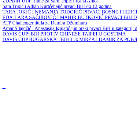
ZDPBIH U14: Titule za Saru Tripić i Kana Ahića
Sara Tripić i Adian Kurtćehajić prvaci BiH do 12 godina
TARA JOKIĆ I NEMANJA TODORIĆ PRVACI BOSNE I HER
EDA-LARA ŠAĆIROVIĆ I MAHIR BUTKOVIĆ PRVACI BIH 
ATP Challenger titula za Damira Džumhura
Amar Silajdžić i Anastasija Ignjatić juniorski prvaci BiH u kategoriji
DAVIS CUP: BIH PROTIV CHINESE TAIPEI U GOSTIMA
DAVIS CUP BUGARSKA - BIH 1-3: MIRZA I DAMIR ZA POB