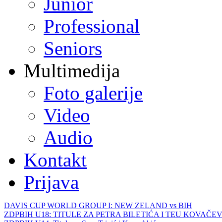
Junior
Professional
Seniors
Multimedija
Foto galerije
Video
Audio
Kontakt
Prijava
DAVIS CUP WORLD GROUP I: NEW ZELAND vs BIH
ZDPBIH U18: TITULE ZA PETRA BILETIĆA I TEU KOVAČEV