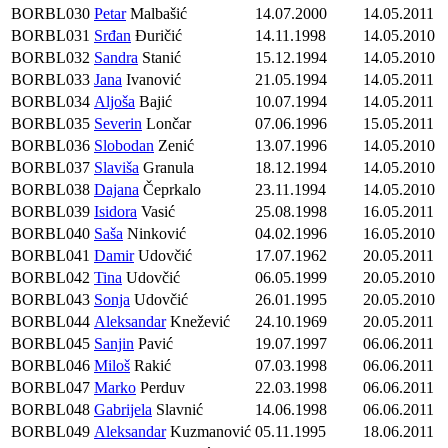
BORBL030
Petar
Malbašić
14.07.2000
14.05.2011
BORBL031
Srđan
Đuričić
14.11.1998
14.05.2010
BORBL032
Sandra
Stanić
15.12.1994
14.05.2010
BORBL033
Jana
Ivanović
21.05.1994
14.05.2011
BORBL034
Aljoša
Bajić
10.07.1994
14.05.2011
BORBL035
Severin
Lončar
07.06.1996
15.05.2011
BORBL036
Slobodan
Zenić
13.07.1996
14.05.2010
BORBL037
Slaviša
Granula
18.12.1994
14.05.2010
BORBL038
Dajana
Čeprkalo
23.11.1994
14.05.2010
BORBL039
Isidora
Vasić
25.08.1998
16.05.2011
BORBL040
Saša
Ninković
04.02.1996
16.05.2010
BORBL041
Damir
Udovčić
17.07.1962
20.05.2011
BORBL042
Tina
Udovčić
06.05.1999
20.05.2010
BORBL043
Sonja
Udovčić
26.01.1995
20.05.2010
BORBL044
Aleksandar
Knežević
24.10.1969
20.05.2011
BORBL045
Sanjin
Pavić
19.07.1997
06.06.2011
BORBL046
Miloš
Rakić
07.03.1998
06.06.2011
BORBL047
Marko
Perduv
22.03.1998
06.06.2011
BORBL048
Gabrijela
Slavnić
14.06.1998
06.06.2011
BORBL049
Aleksandar
Kuzmanović
05.11.1995
18.06.2011