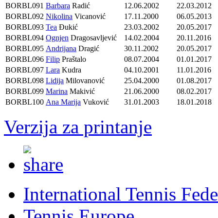
BORBL091
Barbara
Radić
12.06.2002
22.03.2012
BORBL092
Nikolina
Vicanović
17.11.2000
06.05.2013
BORBL093
Tea
Đukić
23.03.2002
20.05.2017
BORBL094
Ognjen
Dragosavljević
14.02.2004
20.11.2016
BORBL095
Andrijana
Dragić
30.11.2002
20.05.2017
BORBL096
Filip
Praštalo
08.07.2004
01.01.2017
BORBL097
Lara
Kudra
04.10.2001
11.01.2016
BORBL098
Lidija
Milovanović
25.04.2000
01.08.2017
BORBL099
Marina
Makivić
21.06.2000
08.02.2017
BORBL100
Ana Marija
Vuković
31.01.2003
18.01.2018
Verzija za printanje
International Tennis Fede
Tennis Europe