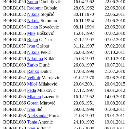
BORBL050
Zoran
Dimitrijević
16.04.1962
22.06.2010
BORBL051
Radomir
Bubalo
28.05.1962
22.06.2010
BORBL052
Nikola
Stojičić
30.11.1970
22.06.2011
BORBL053
Nikola
Solomun
16.11.1994
23.06.2010
BORBL054
Dejan
Kovačević
08.11.1994
23.06.2010
BORBL055
Mile
Bošković
15.01.1997
07.02.2010
BORBL056
Bojan
Gašpar
31.12.1997
07.02.2010
BORBL057
Ivan
Gašpar
31.12.1997
07.02.2010
BORBL058
Nikola
Pekić
26.08.1997
07.10.2011
BORBL059
Nikolina
Klikić
25.08.1993
07.10.2010
BORBL060
Žarko
Đurić
26.08.1997
10.07.2011
BORBL061
Ranko
Đukić
17.08.1999
21.07.2010
BORBL062
Velimir
Marojević
01.02.1970
20.08.2010
BORBL063
Miloš
Milaković
20.04.2001
20.04.2015
BORBL064
Peđa
Milaković
17.12.1997
19.01.2012
BORBL065
Mladen
Lazendić
16.12.1952
14.09.2010
BORBL066
Goran
Mitrović
20.06.1951
10.08.2010
BORBL067
Ivan
Ilić
29.08.1999
01.08.2011
BORBL068
Aleksandar
Forca
21.08.1993
19.01.2011
BORBL069
Tanja
Antonić
24.10.1992
19.01.2011
BORBL070
Ivan
Vidović
25.05.2000
06.04.2011