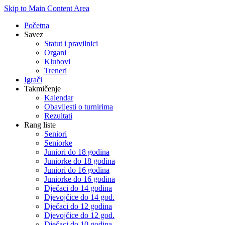
Skip to Main Content Area
Početna
Savez
Statut i pravilnici
Organi
Klubovi
Treneri
Igrači
Takmičenje
Kalendar
Obavijesti o turnirima
Rezultati
Rang liste
Seniori
Seniorke
Juniori do 18 godina
Juniorke do 18 godina
Juniori do 16 godina
Juniorke do 16 godina
Dječaci do 14 godina
Djevojčice do 14 god.
Dječaci do 12 godina
Djevojčice do 12 god.
Dječaci do 10 godina