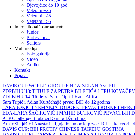
Djevojčice do 10 god.
Veterani +35
Veterani +45
Veterani +55
International Tournaments
Junior
Professional
Seniors
Multimedija
Foto galerije
Video
Audio
Kontakt
Prijava
DAVIS CUP WORLD GROUP I: NEW ZELAND vs BIH
ZDPBIH U18: TITULE ZA PETRA BILETIĆA I TEU KOVAČEV
ZDPBIH U14: Titule za Saru Tripić i Kana Ahića
Sara Tripić i Adian Kurtćehajić prvaci BiH do 12 godina
TARA JOKIĆ I NEMANJA TODORIĆ PRVACI BOSNE I HER
EDA-LARA ŠAĆIROVIĆ I MAHIR BUTKOVIĆ PRVACI BIH 
ATP Challenger titula za Damira Džumhura
Amar Silajdžić i Anastasija Ignjatić juniorski prvaci BiH u kategoriji
DAVIS CUP: BIH PROTIV CHINESE TAIPEI U GOSTIMA
DAVIS CUP BUGARSKA - BIH 1-3: MIRZA I DAMIR ZA POB