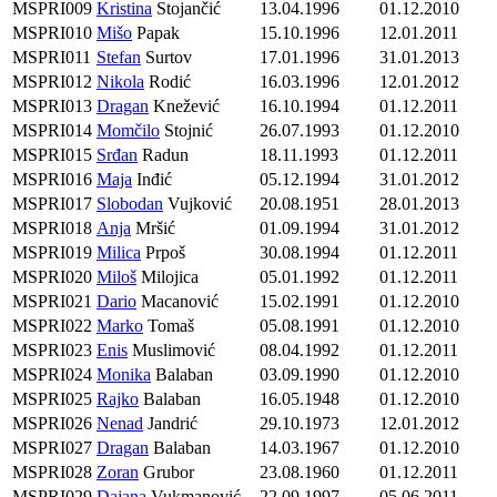
MSPRI009
Kristina
Stojančić
13.04.1996
01.12.2010
MSPRI010
Mišo
Papak
15.10.1996
12.01.2011
MSPRI011
Stefan
Surtov
17.01.1996
31.01.2013
MSPRI012
Nikola
Rodić
16.03.1996
12.01.2012
MSPRI013
Dragan
Knežević
16.10.1994
01.12.2011
MSPRI014
Momčilo
Stojnić
26.07.1993
01.12.2010
MSPRI015
Srđan
Radun
18.11.1993
01.12.2011
MSPRI016
Maja
Inđić
05.12.1994
31.01.2012
MSPRI017
Slobodan
Vujković
20.08.1951
28.01.2013
MSPRI018
Anja
Mršić
01.09.1994
31.01.2012
MSPRI019
Milica
Prpoš
30.08.1994
01.12.2011
MSPRI020
Miloš
Milojica
05.01.1992
01.12.2011
MSPRI021
Dario
Macanović
15.02.1991
01.12.2010
MSPRI022
Marko
Tomaš
05.08.1991
01.12.2010
MSPRI023
Enis
Muslimović
08.04.1992
01.12.2011
MSPRI024
Monika
Balaban
03.09.1990
01.12.2010
MSPRI025
Rajko
Balaban
16.05.1948
01.12.2010
MSPRI026
Nenad
Jandrić
29.10.1973
12.01.2012
MSPRI027
Dragan
Balaban
14.03.1967
01.12.2010
MSPRI028
Zoran
Grubor
23.08.1960
01.12.2011
MSPRI029
Dajana
Vukmanović
22.09.1997
05.06.2011