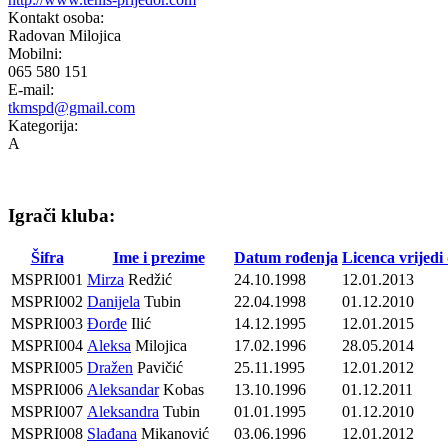
Kontakt osoba:
Radovan Milojica
Mobilni:
065 580 151
E-mail:
tkmspd@gmail.com
Kategorija:
A
Igrači kluba:
Šifra
Ime i prezime
Datum rođenja
Licenca vrijedi
MSPRI001
Mirza
Redžić
24.10.1998
12.01.2013
MSPRI002
Danijela
Tubin
22.04.1998
01.12.2010
MSPRI003
Đorđe
Ilić
14.12.1995
12.01.2015
MSPRI004
Aleksa
Milojica
17.02.1996
28.05.2014
MSPRI005
Dražen
Pavičić
25.11.1995
12.01.2012
MSPRI006
Aleksandar
Kobas
13.10.1996
01.12.2011
MSPRI007
Aleksandra
Tubin
01.01.1995
01.12.2010
MSPRI008
Slađana
Mikanović
03.06.1996
12.01.2012