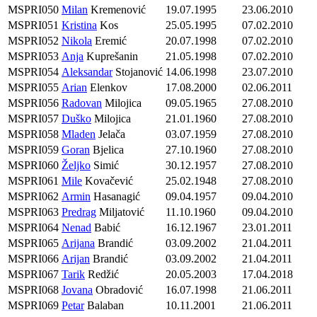
MSPRI050
Milan
Kremenović
19.07.1995
23.06.2010
MSPRI051
Kristina
Kos
25.05.1995
07.02.2010
MSPRI052
Nikola
Eremić
20.07.1998
07.02.2010
MSPRI053
Anja
Kuprešanin
21.05.1998
07.02.2010
MSPRI054
Aleksandar
Stojanović
14.06.1998
23.07.2010
MSPRI055
Arian
Elenkov
17.08.2000
02.06.2011
MSPRI056
Radovan
Milojica
09.05.1965
27.08.2010
MSPRI057
Duško
Milojica
21.01.1960
27.08.2010
MSPRI058
Mladen
Jelača
03.07.1959
27.08.2010
MSPRI059
Goran
Bjelica
27.10.1960
27.08.2010
MSPRI060
Željko
Simić
30.12.1957
27.08.2010
MSPRI061
Mile
Kovačević
25.02.1948
27.08.2010
MSPRI062
Armin
Hasanagić
09.04.1957
09.04.2010
MSPRI063
Predrag
Miljatović
11.10.1960
09.04.2010
MSPRI064
Nenad
Babić
16.12.1967
23.01.2011
MSPRI065
Arijana
Brandić
03.09.2002
21.04.2011
MSPRI066
Arijan
Brandić
03.09.2002
21.04.2011
MSPRI067
Tarik
Redžić
20.05.2003
17.04.2018
MSPRI068
Jovana
Obradović
16.07.1998
21.06.2011
MSPRI069
Petar
Balaban
10.11.2001
21.06.2011