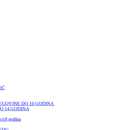
IĆ
CEGOVINE DO 16 GODINA
DO 14 GODINA
 do18 godina
JEDU