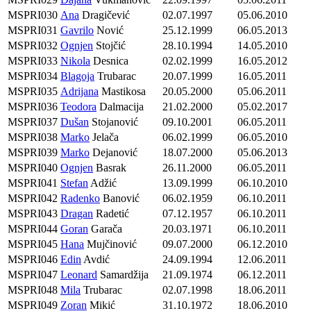
MSPRI030
Ana
Dragičević
02.07.1997
05.06.2010
MSPRI031
Gavrilo
Nović
25.12.1999
06.05.2013
MSPRI032
Ognjen
Stojčić
28.10.1994
14.05.2010
MSPRI033
Nikola
Desnica
02.02.1999
16.05.2012
MSPRI034
Blagoja
Trubarac
20.07.1999
16.05.2011
MSPRI035
Adrijana
Mastikosa
20.05.2000
05.06.2011
MSPRI036
Teodora
Dalmacija
21.02.2000
05.02.2017
MSPRI037
Dušan
Stojanović
09.10.2001
06.05.2011
MSPRI038
Marko
Jelača
06.02.1999
06.05.2010
MSPRI039
Marko
Dejanović
18.07.2000
05.06.2013
MSPRI040
Ognjen
Basrak
26.11.2000
06.05.2011
MSPRI041
Stefan
Adžić
13.09.1999
06.10.2010
MSPRI042
Radenko
Banović
06.02.1959
06.10.2011
MSPRI043
Dragan
Radetić
07.12.1957
06.10.2011
MSPRI044
Goran
Garača
20.03.1971
06.10.2011
MSPRI045
Hana
Mujčinović
09.07.2000
06.12.2010
MSPRI046
Edin
Avdić
24.09.1994
12.06.2011
MSPRI047
Leonard
Samardžija
21.09.1974
06.12.2011
MSPRI048
Mila
Trubarac
02.07.1998
18.06.2011
MSPRI049
Zoran
Mikić
31.10.1972
18.06.2010