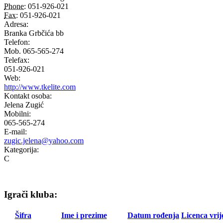
Phone:
051-926-021
Fax:
051-926-021
Adresa:
Branka Grbčića bb
Telefon:
Mob. 065-565-274
Telefax:
051-926-021
Web:
http://www.tkelite.com
Kontakt osoba:
Jelena Zugić
Mobilni:
065-565-274
E-mail:
zugic.jelena@yahoo.com
Kategorija:
C
Igrači kluba:
Šifra
Ime i prezime
Datum rođenja
Licenca vrij