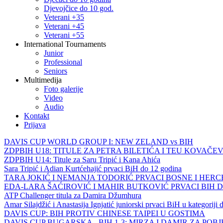
Djevojčice do 10 god.
Veterani +35
Veterani +45
Veterani +55
International Tournaments
Junior
Professional
Seniors
Multimedija
Foto galerije
Video
Audio
Kontakt
Prijava
DAVIS CUP WORLD GROUP I: NEW ZELAND vs BIH
ZDPBIH U18: TITULE ZA PETRA BILETIĆA I TEU KOVAČEV
ZDPBIH U14: Titule za Saru Tripić i Kana Ahića
Sara Tripić i Adian Kurtćehajić prvaci BiH do 12 godina
TARA JOKIĆ I NEMANJA TODORIĆ PRVACI BOSNE I HER
EDA-LARA ŠAĆIROVIĆ I MAHIR BUTKOVIĆ PRVACI BIH 
ATP Challenger titula za Damira Džumhura
Amar Silajdžić i Anastasija Ignjatić juniorski prvaci BiH u kategoriji
DAVIS CUP: BIH PROTIV CHINESE TAIPEI U GOSTIMA
DAVIS CUP BUGARSKA - BIH 1-3: MIRZA I DAMIR ZA POB