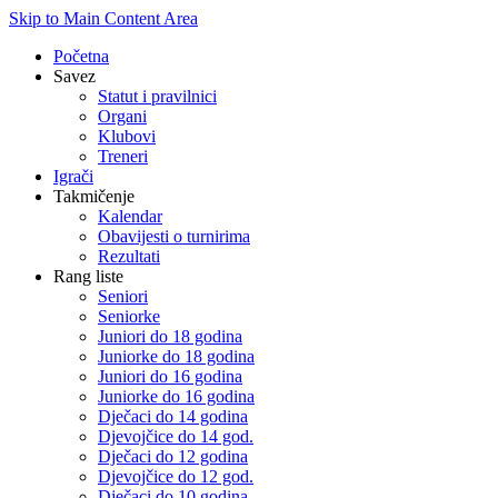
Skip to Main Content Area
Početna
Savez
Statut i pravilnici
Organi
Klubovi
Treneri
Igrači
Takmičenje
Kalendar
Obavijesti o turnirima
Rezultati
Rang liste
Seniori
Seniorke
Juniori do 18 godina
Juniorke do 18 godina
Juniori do 16 godina
Juniorke do 16 godina
Dječaci do 14 godina
Djevojčice do 14 god.
Dječaci do 12 godina
Djevojčice do 12 god.
Dječaci do 10 godina