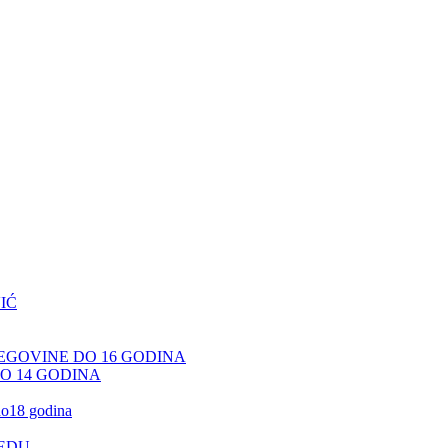
IĆ
CEGOVINE DO 16 GODINA
DO 14 GODINA
 do18 godina
JEDU