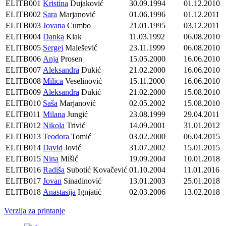
ELITB001
Kristina
Dujaković
30.09.1994
01.12.2010
ELITB002
Sara
Marjanović
01.06.1996
01.12.2011
ELITB003
Jovana
Cumbo
21.01.1995
03.12.2011
ELITB004
Danka
Klak
11.03.1992
06.08.2010
ELITB005
Sergej
Malešević
23.11.1999
06.08.2010
ELITB006
Anja
Prosen
15.05.2000
16.06.2010
ELITB007
Aleksandra
Đukić
21.02.2000
16.06.2010
ELITB008
Milica
Veselinović
15.11.2000
16.06.2010
ELITB009
Aleksandra
Đukić
21.02.2000
15.08.2010
ELITB010
Saša
Marjanović
02.05.2002
15.08.2010
ELITB011
Milana
Jungić
23.08.1999
29.04.2011
ELITB012
Nikola
Trivić
14.09.2001
31.01.2012
ELITB013
Teodora
Tomić
03.02.2000
06.04.2015
ELITB014
David
Jović
31.07.2002
15.01.2015
ELITB015
Nina
Mišić
19.09.2004
10.01.2018
ELITB016
Radiša
Subotić Kovačević
01.10.2004
11.01.2016
ELITB017
Jovan
Sinadinović
13.01.2003
25.01.2018
ELITB018
Anastasija
Ignjatić
02.03.2006
13.02.2018
Verzija za printanje