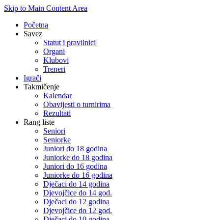
Skip to Main Content Area
Početna
Savez
Statut i pravilnici
Organi
Klubovi
Treneri
Igrači
Takmičenje
Kalendar
Obavijesti o turnirima
Rezultati
Rang liste
Seniori
Seniorke
Juniori do 18 godina
Juniorke do 18 godina
Juniori do 16 godina
Juniorke do 16 godina
Dječaci do 14 godina
Djevojčice do 14 god.
Dječaci do 12 godina
Djevojčice do 12 god.
Dječaci do 10 godina