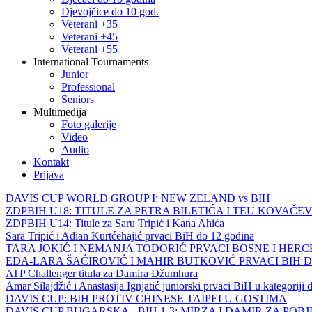
Djevojčice do 10 god.
Veterani +35
Veterani +45
Veterani +55
International Tournaments
Junior
Professional
Seniors
Multimedija
Foto galerije
Video
Audio
Kontakt
Prijava
DAVIS CUP WORLD GROUP I: NEW ZELAND vs BIH
ZDPBIH U18: TITULE ZA PETRA BILETIĆA I TEU KOVAČEV
ZDPBIH U14: Titule za Saru Tripić i Kana Ahića
Sara Tripić i Adian Kurtćehajić prvaci BiH do 12 godina
TARA JOKIĆ I NEMANJA TODORIĆ PRVACI BOSNE I HER
EDA-LARA ŠAĆIROVIĆ I MAHIR BUTKOVIĆ PRVACI BIH 
ATP Challenger titula za Damira Džumhura
Amar Silajdžić i Anastasija Ignjatić juniorski prvaci BiH u kategoriji
DAVIS CUP: BIH PROTIV CHINESE TAIPEI U GOSTIMA
DAVIS CUP BUGARSKA - BIH 1-3: MIRZA I DAMIR ZA POB