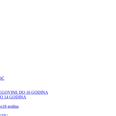
IĆ
CEGOVINE DO 16 GODINA
DO 14 GODINA
 do18 godina
JEDU