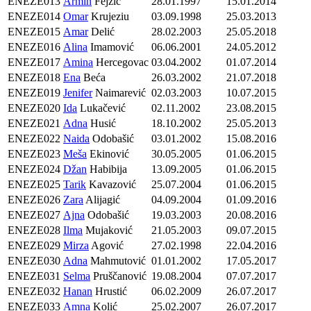
ENEZE013
Armin
Fejzić
28.01.1997
15.01.2014
ENEZE014
Omar
Krujeziu
03.09.1998
25.03.2013
ENEZE015
Amar
Delić
28.02.2003
25.05.2018
ENEZE016
Alina
Imamović
06.06.2001
24.05.2012
ENEZE017
Amina
Hercegovac
03.04.2002
01.07.2014
ENEZE018
Ena
Beća
26.03.2002
21.07.2018
ENEZE019
Jenifer
Naimarević
02.03.2003
10.07.2015
ENEZE020
Ida
Lukačević
02.11.2002
23.08.2015
ENEZE021
Adna
Husić
18.10.2002
25.05.2013
ENEZE022
Naida
Odobašić
03.01.2002
15.08.2016
ENEZE023
Meša
Ekinović
30.05.2005
01.06.2015
ENEZE024
Džan
Habibija
13.09.2005
01.06.2015
ENEZE025
Tarik
Kavazović
25.07.2004
01.06.2015
ENEZE026
Zara
Alijagić
04.09.2004
01.09.2016
ENEZE027
Ajna
Odobašić
19.03.2003
20.08.2016
ENEZE028
Ilma
Mujaković
21.05.2003
09.07.2015
ENEZE029
Mirza
Agović
27.02.1998
22.04.2016
ENEZE030
Adna
Mahmutović
01.01.2002
17.05.2017
ENEZE031
Selma
Pruščanović
19.08.2004
07.07.2017
ENEZE032
Hanan
Hrustić
06.02.2009
26.07.2017
ENEZE033
Amna
Kolić
25.02.2007
26.07.2017