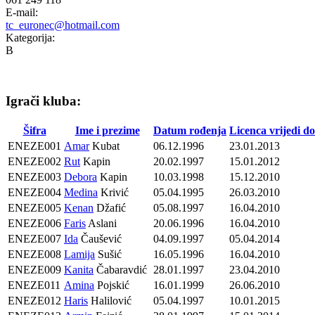
E-mail:
tc_euronec@hotmail.com
Kategorija:
B
Igrači kluba:
Šifra
Ime i prezime
Datum rođenja
Licenca vrijedi do
ENEZE001
Amar
Kubat
06.12.1996
23.01.2013
ENEZE002
Rut
Kapin
20.02.1997
15.01.2012
ENEZE003
Debora
Kapin
10.03.1998
15.12.2010
ENEZE004
Medina
Krivić
05.04.1995
26.03.2010
ENEZE005
Kenan
Džafić
05.08.1997
16.04.2010
ENEZE006
Faris
Aslani
20.06.1996
16.04.2010
ENEZE007
Ida
Čaušević
04.09.1997
05.04.2014
ENEZE008
Lamija
Sušić
16.05.1996
16.04.2010
ENEZE009
Kanita
Čabaravdić
28.01.1997
23.04.2010
ENEZE011
Amina
Pojskić
16.01.1999
26.06.2010
ENEZE012
Haris
Halilović
05.04.1997
10.01.2015