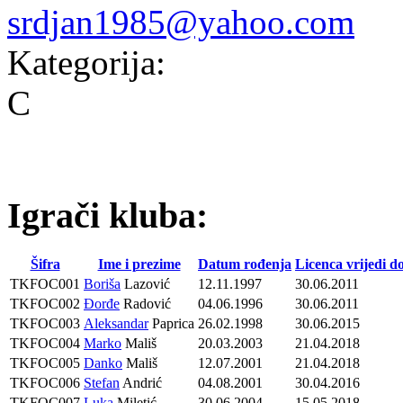
srdjan1985@yahoo.com
Kategorija:
C
Igrači kluba:
Šifra
Ime i prezime
Datum rođenja
Licenca vrijedi d
TKFOC001
Boriša
Lazović
12.11.1997
30.06.2011
TKFOC002
Đorđe
Radović
04.06.1996
30.06.2011
TKFOC003
Aleksandar
Paprica
26.02.1998
30.06.2015
TKFOC004
Marko
Mališ
20.03.2003
21.04.2018
TKFOC005
Danko
Mališ
12.07.2001
21.04.2018
TKFOC006
Stefan
Andrić
04.08.2001
30.04.2016
TKFOC007
Luka
Miletić
30.06.2004
15.05.2018