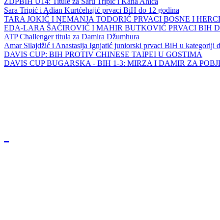
ZDPBIH U14: Titule za Saru Tripić i Kana Ahića
Sara Tripić i Adian Kurtćehajić prvaci BiH do 12 godina
TARA JOKIĆ I NEMANJA TODORIĆ PRVACI BOSNE I HER
EDA-LARA ŠAĆIROVIĆ I MAHIR BUTKOVIĆ PRVACI BIH 
ATP Challenger titula za Damira Džumhura
Amar Silajdžić i Anastasija Ignjatić juniorski prvaci BiH u kategoriji
DAVIS CUP: BIH PROTIV CHINESE TAIPEI U GOSTIMA
DAVIS CUP BUGARSKA - BIH 1-3: MIRZA I DAMIR ZA POB