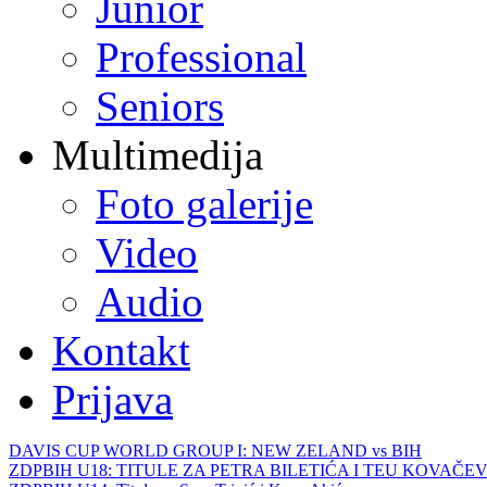
Junior
Professional
Seniors
Multimedija
Foto galerije
Video
Audio
Kontakt
Prijava
DAVIS CUP WORLD GROUP I: NEW ZELAND vs BIH
ZDPBIH U18: TITULE ZA PETRA BILETIĆA I TEU KOVAČEV