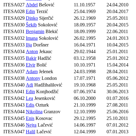
ITESA027
Abdel
Bešović
11.10.1957
24.04.2010
ITESA028
Edin
Terzić
25.04.1969
20.04.2017
ITESA029
Dinko
Sijerčić
26.12.1969
25.05.2011
ITESA030
Šekib
Sokolović
18.09.1957
20.04.2015
ITESA031
Benjamin
Blekić
18.09.1999
22.06.2011
ITESA032
Imana
Sokolović
26.02.1995
24.01.2013
ITESA033
Ilja
Doršner
16.04.1971
10.04.2015
ITESA034
Anton
Jekauc
29.02.1944
25.01.2011
ITESA035
Bakir
Hadžić
03.12.1958
25.01.2012
ITESA036
Elvir
Bolić
10.10.1971
15.04.2014
ITESA037
Adam
Jelenek
24.03.1998
28.04.2011
ITESA038
Antony
London
17.07.1971
05.06.2012
ITESA040
Adi
Hadžihalilović
19.10.1968
25.05.2011
ITESA041
Edin
Konjhodžić
07.06.1974
30.06.2013
ITESA042
Lea
Jesenković
06.10.2000
01.07.2016
ITESA043
Edis
Ozturk
21.10.1999
27.08.2011
ITESA044
Nikolina
Granzov
12.10.1999
25.06.2016
ITESA045
Enis
Kosovac
29.12.1995
25.10.2011
ITESA046
Nejra
Lačević
14.06.1997
07.01.2012
ITESA047
Halil
Lačević
12.04.1999
07.01.2013