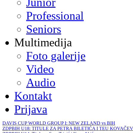
Junior
Professional
Seniors
Multimedija
Foto galerije
Video
Audio
Kontakt
Prijava
DAVIS CUP WORLD GROUP I: NEW ZELAND vs BIH
ZDPBIH U18: TITULE ZA PETRA BILETIĆA I TEU KOVAČEV