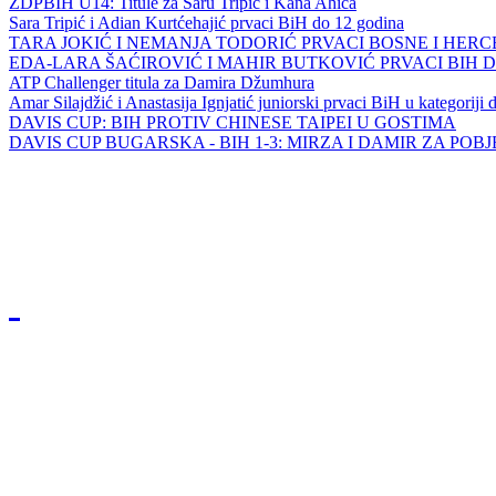
ZDPBIH U14: Titule za Saru Tripić i Kana Ahića
Sara Tripić i Adian Kurtćehajić prvaci BiH do 12 godina
TARA JOKIĆ I NEMANJA TODORIĆ PRVACI BOSNE I HER
EDA-LARA ŠAĆIROVIĆ I MAHIR BUTKOVIĆ PRVACI BIH 
ATP Challenger titula za Damira Džumhura
Amar Silajdžić i Anastasija Ignjatić juniorski prvaci BiH u kategoriji
DAVIS CUP: BIH PROTIV CHINESE TAIPEI U GOSTIMA
DAVIS CUP BUGARSKA - BIH 1-3: MIRZA I DAMIR ZA POB