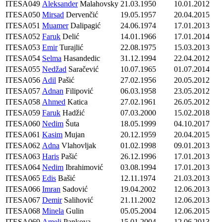
ITESA049
Aleksander
Malahovsky
21.03.1950
10.01.2012
ITESA050
Mirsad
Dervenčić
19.05.1957
20.04.2015
ITESA051
Muamer
Dalipagić
24.06.1974
17.01.2013
ITESA052
Faruk
Delić
14.01.1966
17.01.2014
ITESA053
Emir
Turajlić
22.08.1975
15.03.2013
ITESA054
Selma
Hasandedic
31.12.1994
22.04.2012
ITESA055
Nedžad
Saračević
10.07.1965
01.07.2014
ITESA056
Adil
Pašić
27.02.1956
20.05.2012
ITESA057
Adnan
Filipović
06.03.1958
23.05.2012
ITESA058
Ahmed
Katica
27.02.1961
26.05.2012
ITESA059
Faruk
Hadžić
07.03.2000
15.02.2018
ITESA060
Nedim
Šuta
18.05.1999
04.10.2017
ITESA061
Kasim
Mujan
20.12.1959
20.04.2015
ITESA062
Adna
Vlahovljak
01.02.1998
09.01.2013
ITESA063
Haris
Pašić
26.12.1996
17.01.2013
ITESA064
Nedim
Ibrahimović
03.08.1994
17.01.2013
ITESA065
Edis
Bašić
12.11.1974
21.03.2013
ITESA066
Imran
Sadović
19.04.2002
12.06.2013
ITESA067
Demir
Salihović
21.11.2002
12.06.2013
ITESA068
Minela
Gulin
05.05.2004
12.06.2015
ITESA069
Ameli
Pankova
15.01.2004
12.06.2013