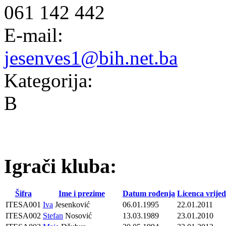
061 142 442
E-mail:
jesenves1@bih.net.ba
Kategorija:
B
Igrači kluba:
Šifra
Ime i prezime
Datum rođenja
Licenca vrijed
ITESA001
Iva
Jesenković
06.01.1995
22.01.2011
ITESA002
Stefan
Nosović
13.03.1989
23.01.2010