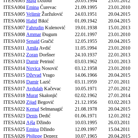
ITESA003
Maja
Džubur
20.05.1994
23.01.2012
ITESA004
Emina
Ćurevac
21.09.1995
23.01.2010
ITESA005
Velimir
Žuržulović
24.03.1951
20.04.2015
ITESA006
Halid
Bikić
01.09.1942
20.04.2015
ITESA007
Fahrudin
Kulenović
19.01.1938
15.01.2013
ITESA008
Ammar
Đugum
22.01.1997
23.01.2010
ITESA010
Senaid
Gračić
12.05.1955
20.04.2015
ITESA011
Amila
Avdić
11.05.1994
23.01.2010
ITESA012
Zoran
Doršner
24.10.1937
22.01.2013
ITESA013
Damir
Petrinić
03.03.1962
23.01.2013
ITESA014
Novica
Nosović
03.12.1958
23.01.2010
ITESA015
Dževad
Vrago
14.06.1966
20.04.2015
ITESA016
Damir
Lazić
03.11.1959
27.01.2011
ITESA017
Avdulah
Kačevac
10.05.1971
27.01.2012
ITESA018
Murat
Skalonjić
02.02.1962
27.01.2014
ITESA020
Zijad
Begović
21.12.1956
03.02.2013
ITESA022
Kemal
Selmanagić
21.08.1978
20.04.2015
ITESA023
Denis
Dedić
01.06.1971
12.01.2012
ITESA024
Ajša
Džindo
10.03.1995
26.03.2011
ITESA025
Emina
Džindo
12.09.1997
15.04.2011
ITESA026
Philippe
Deprez
10.07.1965
20.04.2015