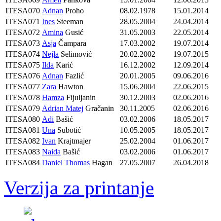
ITESA070
Adnan
Proho
08.02.1978
15.01.2014
ITESA071
Ines
Steeman
28.05.2004
24.04.2014
ITESA072
Amina
Gusić
31.05.2003
22.05.2014
ITESA073
Asja
Čampara
17.03.2002
19.07.2014
ITESA074
Nejla
Selimović
20.02.2002
19.07.2015
ITESA075
Ilda
Karić
16.12.2002
12.09.2014
ITESA076
Adnan
Fazlić
20.01.2005
09.06.2016
ITESA077
Zara
Hawton
15.06.2004
22.06.2015
ITESA078
Hamza
Fijuljanin
30.12.2003
02.06.2016
ITESA079
Adrian Matej
Gračanin
30.11.2005
02.06.2016
ITESA080
Adi
Bašić
03.02.2006
18.05.2017
ITESA081
Una
Subotić
10.05.2005
18.05.2017
ITESA082
Ivan
Krajtmajer
25.02.2004
01.06.2017
ITESA083
Naida
Bašić
03.02.2006
01.06.2017
ITESA084
Daniel Thomas
Hagan
27.05.2007
26.04.2018
Verzija za printanje