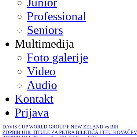
Junior
Professional
Seniors
Multimedija
Foto galerije
Video
Audio
Kontakt
Prijava
DAVIS CUP WORLD GROUP I: NEW ZELAND vs BIH
ZDPBIH U18: TITULE ZA PETRA BILETIĆA I TEU KOVAČEV