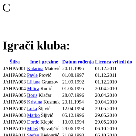
C
Igrači kluba:
Šifra
Ime i prezime
Datum rođenja
Licenca vrijedi do
JAHPA001
Katarina
Matović
20.11.1996
01.12.2011
JAHPA002
Pavle
Prović
01.08.1997
01.12.2011
JAHPA003
Liljana
Granzov
21.09.1992
01.12.2010
JAHPA004
Milica
Rudić
01.06.1995
20.04.2010
JAHPA005
Boris
Klačar
28.07.1996
20.04.2010
JAHPA006
Kristina
Kusmuk
23.11.1994
20.04.2010
JAHPA007
Luka
Šljivić
12.04.1994
29.05.2010
JAHPA008
Marko
Šljivić
05.12.1996
29.05.2010
JAHPA009
Đorđe
Klepić
13.09.1994
29.05.2010
JAHPA010
Miloš
Pljevaljčić
29.06.1993
06.10.2010
JAHPA011
Stefan
Bjelogrlić
21.09.1993
06.10.2010