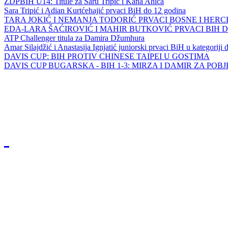
ZDPBIH U14: Titule za Saru Tripić i Kana Ahića
Sara Tripić i Adian Kurtćehajić prvaci BiH do 12 godina
TARA JOKIĆ I NEMANJA TODORIĆ PRVACI BOSNE I HER
EDA-LARA ŠAĆIROVIĆ I MAHIR BUTKOVIĆ PRVACI BIH 
ATP Challenger titula za Damira Džumhura
Amar Silajdžić i Anastasija Ignjatić juniorski prvaci BiH u kategoriji
DAVIS CUP: BIH PROTIV CHINESE TAIPEI U GOSTIMA
DAVIS CUP BUGARSKA - BIH 1-3: MIRZA I DAMIR ZA POB