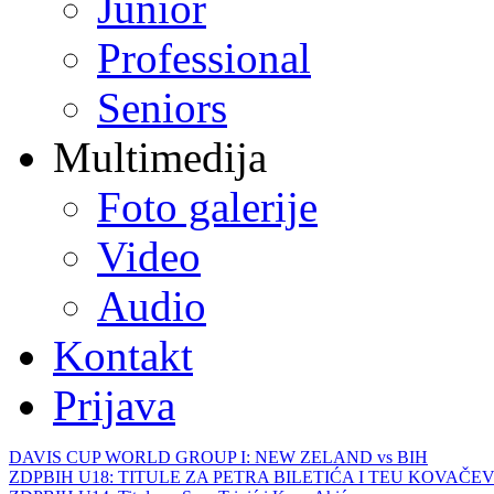
Junior
Professional
Seniors
Multimedija
Foto galerije
Video
Audio
Kontakt
Prijava
DAVIS CUP WORLD GROUP I: NEW ZELAND vs BIH
ZDPBIH U18: TITULE ZA PETRA BILETIĆA I TEU KOVAČEV