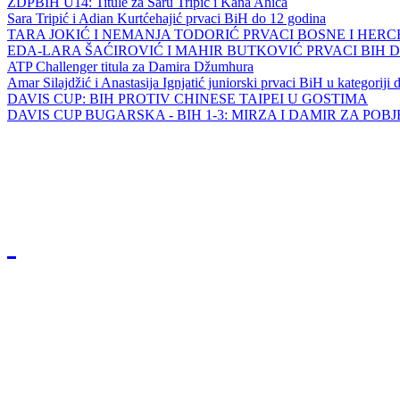
ZDPBIH U14: Titule za Saru Tripić i Kana Ahića
Sara Tripić i Adian Kurtćehajić prvaci BiH do 12 godina
TARA JOKIĆ I NEMANJA TODORIĆ PRVACI BOSNE I HER
EDA-LARA ŠAĆIROVIĆ I MAHIR BUTKOVIĆ PRVACI BIH 
ATP Challenger titula za Damira Džumhura
Amar Silajdžić i Anastasija Ignjatić juniorski prvaci BiH u kategoriji
DAVIS CUP: BIH PROTIV CHINESE TAIPEI U GOSTIMA
DAVIS CUP BUGARSKA - BIH 1-3: MIRZA I DAMIR ZA POB