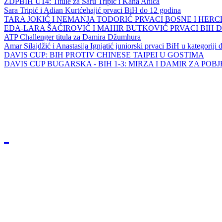
ZDPBIH U14: Titule za Saru Tripić i Kana Ahića
Sara Tripić i Adian Kurtćehajić prvaci BiH do 12 godina
TARA JOKIĆ I NEMANJA TODORIĆ PRVACI BOSNE I HER
EDA-LARA ŠAĆIROVIĆ I MAHIR BUTKOVIĆ PRVACI BIH 
ATP Challenger titula za Damira Džumhura
Amar Silajdžić i Anastasija Ignjatić juniorski prvaci BiH u kategoriji
DAVIS CUP: BIH PROTIV CHINESE TAIPEI U GOSTIMA
DAVIS CUP BUGARSKA - BIH 1-3: MIRZA I DAMIR ZA POB