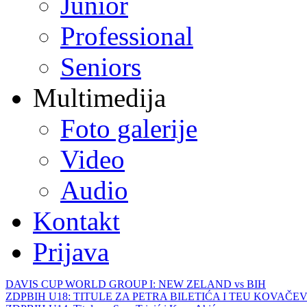
Junior
Professional
Seniors
Multimedija
Foto galerije
Video
Audio
Kontakt
Prijava
DAVIS CUP WORLD GROUP I: NEW ZELAND vs BIH
ZDPBIH U18: TITULE ZA PETRA BILETIĆA I TEU KOVAČEV