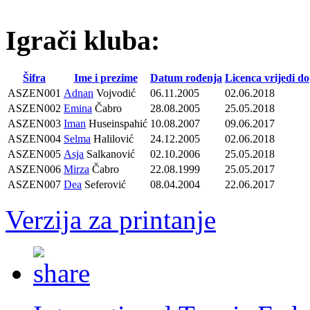
Igrači kluba:
Šifra
Ime i prezime
Datum rođenja
Licenca vrijedi do
ASZEN001
Adnan
Vojvodić
06.11.2005
02.06.2018
ASZEN002
Emina
Čabro
28.08.2005
25.05.2018
ASZEN003
Iman
Huseinspahić
10.08.2007
09.06.2017
ASZEN004
Selma
Halilović
24.12.2005
02.06.2018
ASZEN005
Asja
Salkanović
02.10.2006
25.05.2018
ASZEN006
Mirza
Čabro
22.08.1999
25.05.2017
ASZEN007
Dea
Seferović
08.04.2004
22.06.2017
Verzija za printanje