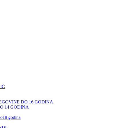
IĆ
CEGOVINE DO 16 GODINA
DO 14 GODINA
 do18 godina
JEDU