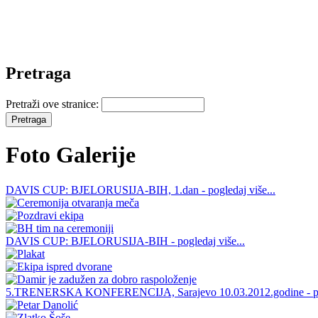
Pretraga
Pretraži ove stranice:
Foto Galerije
DAVIS CUP: BJELORUSIJA-BIH, 1.dan - pogledaj više...
DAVIS CUP: BJELORUSIJA-BIH - pogledaj više...
5.TRENERSKA KONFERENCIJA, Sarajevo 10.03.2012.godine - pogl