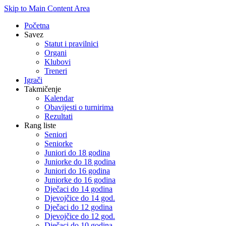
Skip to Main Content Area
Početna
Savez
Statut i pravilnici
Organi
Klubovi
Treneri
Igrači
Takmičenje
Kalendar
Obavijesti o turnirima
Rezultati
Rang liste
Seniori
Seniorke
Juniori do 18 godina
Juniorke do 18 godina
Juniori do 16 godina
Juniorke do 16 godina
Dječaci do 14 godina
Djevojčice do 14 god.
Dječaci do 12 godina
Djevojčice do 12 god.
Dječaci do 10 godina