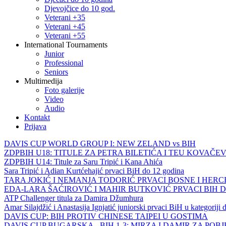
Djevojčice do 10 god.
Veterani +35
Veterani +45
Veterani +55
International Tournaments
Junior
Professional
Seniors
Multimedija
Foto galerije
Video
Audio
Kontakt
Prijava
DAVIS CUP WORLD GROUP I: NEW ZELAND vs BIH
ZDPBIH U18: TITULE ZA PETRA BILETIĆA I TEU KOVAČEV
ZDPBIH U14: Titule za Saru Tripić i Kana Ahića
Sara Tripić i Adian Kurtćehajić prvaci BiH do 12 godina
TARA JOKIĆ I NEMANJA TODORIĆ PRVACI BOSNE I HER
EDA-LARA ŠAĆIROVIĆ I MAHIR BUTKOVIĆ PRVACI BIH 
ATP Challenger titula za Damira Džumhura
Amar Silajdžić i Anastasija Ignjatić juniorski prvaci BiH u kategoriji
DAVIS CUP: BIH PROTIV CHINESE TAIPEI U GOSTIMA
DAVIS CUP BUGARSKA - BIH 1-3: MIRZA I DAMIR ZA POB