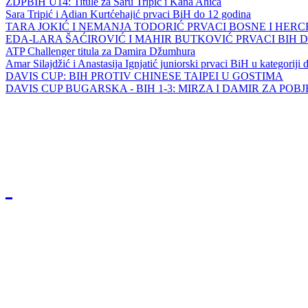
ZDPBIH U14: Titule za Saru Tripić i Kana Ahića
Sara Tripić i Adian Kurtćehajić prvaci BiH do 12 godina
TARA JOKIĆ I NEMANJA TODORIĆ PRVACI BOSNE I HER
EDA-LARA ŠAĆIROVIĆ I MAHIR BUTKOVIĆ PRVACI BIH 
ATP Challenger titula za Damira Džumhura
Amar Silajdžić i Anastasija Ignjatić juniorski prvaci BiH u kategoriji
DAVIS CUP: BIH PROTIV CHINESE TAIPEI U GOSTIMA
DAVIS CUP BUGARSKA - BIH 1-3: MIRZA I DAMIR ZA POB