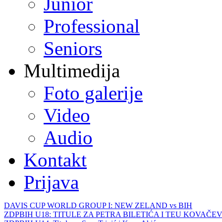
Junior
Professional
Seniors
Multimedija
Foto galerije
Video
Audio
Kontakt
Prijava
DAVIS CUP WORLD GROUP I: NEW ZELAND vs BIH
ZDPBIH U18: TITULE ZA PETRA BILETIĆA I TEU KOVAČEV