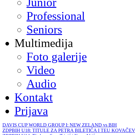
Junior
Professional
Seniors
Multimedija
Foto galerije
Video
Audio
Kontakt
Prijava
DAVIS CUP WORLD GROUP I: NEW ZELAND vs BIH
ZDPBIH U18: TITULE ZA PETRA BILETIĆA I TEU KOVAČEV