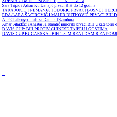
ZDPBIH U14: Titule za Saru Tripić i Kana Ahića
Sara Tripić i Adian Kurtćehajić prvaci BiH do 12 godina
TARA JOKIĆ I NEMANJA TODORIĆ PRVACI BOSNE I HER
EDA-LARA ŠAĆIROVIĆ I MAHIR BUTKOVIĆ PRVACI BIH 
ATP Challenger titula za Damira Džumhura
Amar Silajdžić i Anastasija Ignjatić juniorski prvaci BiH u kategoriji
DAVIS CUP: BIH PROTIV CHINESE TAIPEI U GOSTIMA
DAVIS CUP BUGARSKA - BIH 1-3: MIRZA I DAMIR ZA POB