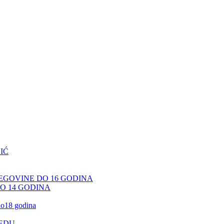
IĆ
CEGOVINE DO 16 GODINA
DO 14 GODINA
 do18 godina
JEDU