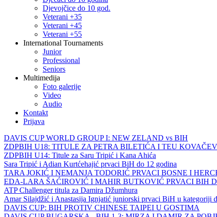
Djevojčice do 10 god.
Veterani +35
Veterani +45
Veterani +55
International Tournaments
Junior
Professional
Seniors
Multimedija
Foto galerije
Video
Audio
Kontakt
Prijava
DAVIS CUP WORLD GROUP I: NEW ZELAND vs BIH
ZDPBIH U18: TITULE ZA PETRA BILETIĆA I TEU KOVAČEV
ZDPBIH U14: Titule za Saru Tripić i Kana Ahića
Sara Tripić i Adian Kurtćehajić prvaci BiH do 12 godina
TARA JOKIĆ I NEMANJA TODORIĆ PRVACI BOSNE I HER
EDA-LARA ŠAĆIROVIĆ I MAHIR BUTKOVIĆ PRVACI BIH 
ATP Challenger titula za Damira Džumhura
Amar Silajdžić i Anastasija Ignjatić juniorski prvaci BiH u kategoriji
DAVIS CUP: BIH PROTIV CHINESE TAIPEI U GOSTIMA
DAVIS CUP BUGARSKA - BIH 1-3: MIRZA I DAMIR ZA POB