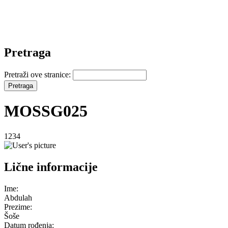
Pretraga
Pretraži ove stranice:
MOSSG025
1234
Lične informacije
Ime:
Abdulah
Prezime:
Šoše
Datum rođenja: