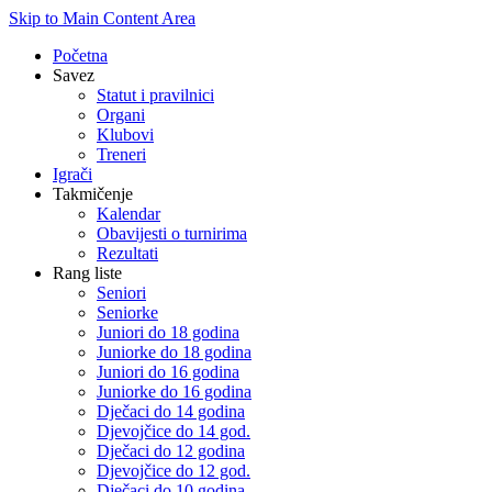
Skip to Main Content Area
Početna
Savez
Statut i pravilnici
Organi
Klubovi
Treneri
Igrači
Takmičenje
Kalendar
Obavijesti o turnirima
Rezultati
Rang liste
Seniori
Seniorke
Juniori do 18 godina
Juniorke do 18 godina
Juniori do 16 godina
Juniorke do 16 godina
Dječaci do 14 godina
Djevojčice do 14 god.
Dječaci do 12 godina
Djevojčice do 12 god.
Dječaci do 10 godina