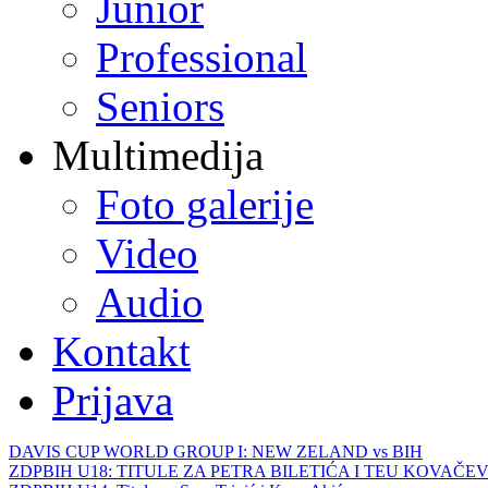
Junior
Professional
Seniors
Multimedija
Foto galerije
Video
Audio
Kontakt
Prijava
DAVIS CUP WORLD GROUP I: NEW ZELAND vs BIH
ZDPBIH U18: TITULE ZA PETRA BILETIĆA I TEU KOVAČEV