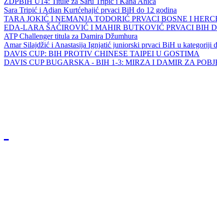
ZDPBIH U14: Titule za Saru Tripić i Kana Ahića
Sara Tripić i Adian Kurtćehajić prvaci BiH do 12 godina
TARA JOKIĆ I NEMANJA TODORIĆ PRVACI BOSNE I HER
EDA-LARA ŠAĆIROVIĆ I MAHIR BUTKOVIĆ PRVACI BIH 
ATP Challenger titula za Damira Džumhura
Amar Silajdžić i Anastasija Ignjatić juniorski prvaci BiH u kategoriji
DAVIS CUP: BIH PROTIV CHINESE TAIPEI U GOSTIMA
DAVIS CUP BUGARSKA - BIH 1-3: MIRZA I DAMIR ZA POB