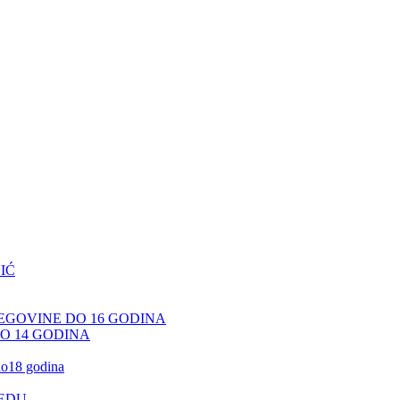
IĆ
CEGOVINE DO 16 GODINA
DO 14 GODINA
 do18 godina
JEDU