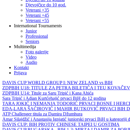
Djevojčice do 10 god.
Veterani +35
Veterani +45
Veterani +55
International Tournaments
Junior
Professional
Seniors
Multimedija
Foto galerije
Video
Audio
Kontakt
Prijava
DAVIS CUP WORLD GROUP I: NEW ZELAND vs BIH
ZDPBIH U18: TITULE ZA PETRA BILETIĆA I TEU KOVAČEV
ZDPBIH U14: Titule za Saru Tripić i Kana Ahića
Sara Tripić i Adian Kurtćehajić prvaci BiH do 12 godina
TARA JOKIĆ I NEMANJA TODORIĆ PRVACI BOSNE I HER
EDA-LARA ŠAĆIROVIĆ I MAHIR BUTKOVIĆ PRVACI BIH 
ATP Challenger titula za Damira Džumhura
Amar Silajdžić i Anastasija Ignjatić juniorski prvaci BiH u kategoriji
DAVIS CUP: BIH PROTIV CHINESE TAIPEI U GOSTIMA
DAVIS CUP BUGARSKA - BIH 1-3: MIRZA I DAMIR ZA POB