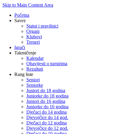
Skip to Main Content Area
Početna
Savez
Statut i pravilnici
Organi
Klubovi
Treneri
Igrači
Takmičenje
Kalendar
Obavijesti o turnirima
Rezultati
Rang liste
Seniori
Seniorke
Juniori do 18 godina
Juniorke do 18 godina
Juniori do 16 godina
Juniorke do 16 godina
Dječaci do 14 godina
Djevojčice do 14 god.
Dječaci do 12 godina
Djevojčice do 12 god.
Dječaci do 10 godina