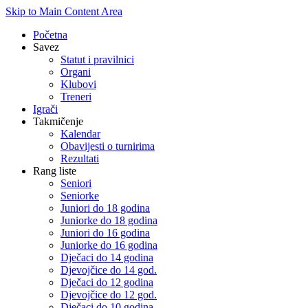
Skip to Main Content Area
Početna
Savez
Statut i pravilnici
Organi
Klubovi
Treneri
Igrači
Takmičenje
Kalendar
Obavijesti o turnirima
Rezultati
Rang liste
Seniori
Seniorke
Juniori do 18 godina
Juniorke do 18 godina
Juniori do 16 godina
Juniorke do 16 godina
Dječaci do 14 godina
Djevojčice do 14 god.
Dječaci do 12 godina
Djevojčice do 12 god.
Dječaci do 10 godina