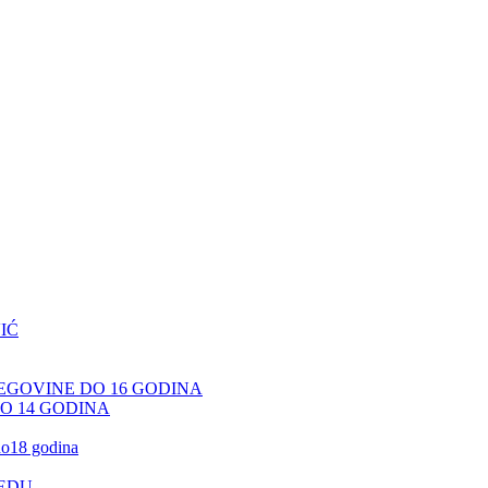
IĆ
CEGOVINE DO 16 GODINA
DO 14 GODINA
 do18 godina
JEDU