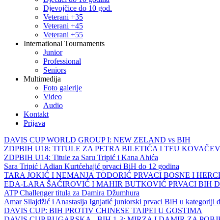
Djevojčice do 10 god.
Veterani +35
Veterani +45
Veterani +55
International Tournaments
Junior
Professional
Seniors
Multimedija
Foto galerije
Video
Audio
Kontakt
Prijava
DAVIS CUP WORLD GROUP I: NEW ZELAND vs BIH
ZDPBIH U18: TITULE ZA PETRA BILETIĆA I TEU KOVAČEV
ZDPBIH U14: Titule za Saru Tripić i Kana Ahića
Sara Tripić i Adian Kurtćehajić prvaci BiH do 12 godina
TARA JOKIĆ I NEMANJA TODORIĆ PRVACI BOSNE I HER
EDA-LARA ŠAĆIROVIĆ I MAHIR BUTKOVIĆ PRVACI BIH 
ATP Challenger titula za Damira Džumhura
Amar Silajdžić i Anastasija Ignjatić juniorski prvaci BiH u kategoriji
DAVIS CUP: BIH PROTIV CHINESE TAIPEI U GOSTIMA
DAVIS CUP BUGARSKA - BIH 1-3: MIRZA I DAMIR ZA POB