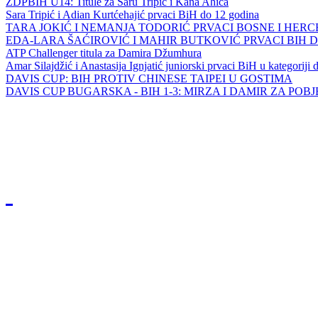
ZDPBIH U14: Titule za Saru Tripić i Kana Ahića
Sara Tripić i Adian Kurtćehajić prvaci BiH do 12 godina
TARA JOKIĆ I NEMANJA TODORIĆ PRVACI BOSNE I HER
EDA-LARA ŠAĆIROVIĆ I MAHIR BUTKOVIĆ PRVACI BIH 
ATP Challenger titula za Damira Džumhura
Amar Silajdžić i Anastasija Ignjatić juniorski prvaci BiH u kategoriji
DAVIS CUP: BIH PROTIV CHINESE TAIPEI U GOSTIMA
DAVIS CUP BUGARSKA - BIH 1-3: MIRZA I DAMIR ZA POB