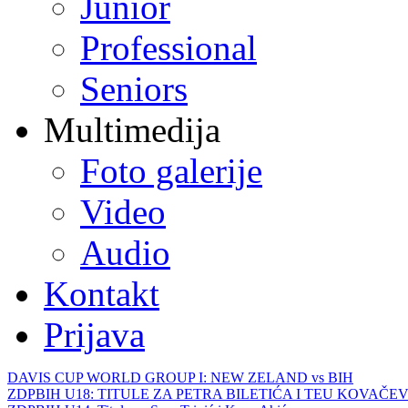
Junior
Professional
Seniors
Multimedija
Foto galerije
Video
Audio
Kontakt
Prijava
DAVIS CUP WORLD GROUP I: NEW ZELAND vs BIH
ZDPBIH U18: TITULE ZA PETRA BILETIĆA I TEU KOVAČEV