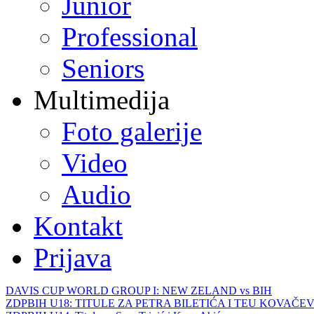
Junior
Professional
Seniors
Multimedija
Foto galerije
Video
Audio
Kontakt
Prijava
DAVIS CUP WORLD GROUP I: NEW ZELAND vs BIH
ZDPBIH U18: TITULE ZA PETRA BILETIĆA I TEU KOVAČEV