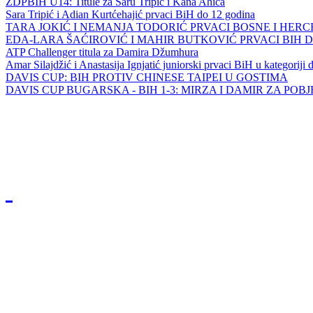
ZDPBIH U14: Titule za Saru Tripić i Kana Ahića
Sara Tripić i Adian Kurtćehajić prvaci BiH do 12 godina
TARA JOKIĆ I NEMANJA TODORIĆ PRVACI BOSNE I HER
EDA-LARA ŠAĆIROVIĆ I MAHIR BUTKOVIĆ PRVACI BIH 
ATP Challenger titula za Damira Džumhura
Amar Silajdžić i Anastasija Ignjatić juniorski prvaci BiH u kategoriji
DAVIS CUP: BIH PROTIV CHINESE TAIPEI U GOSTIMA
DAVIS CUP BUGARSKA - BIH 1-3: MIRZA I DAMIR ZA POB