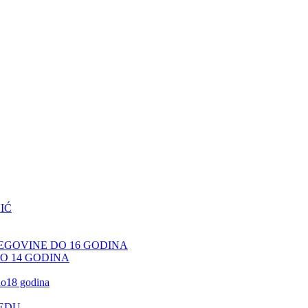
IĆ
CEGOVINE DO 16 GODINA
DO 14 GODINA
 do18 godina
JEDU