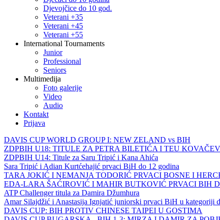
Djevojčice do 10 god.
Veterani +35
Veterani +45
Veterani +55
International Tournaments
Junior
Professional
Seniors
Multimedija
Foto galerije
Video
Audio
Kontakt
Prijava
DAVIS CUP WORLD GROUP I: NEW ZELAND vs BIH
ZDPBIH U18: TITULE ZA PETRA BILETIĆA I TEU KOVAČEV
ZDPBIH U14: Titule za Saru Tripić i Kana Ahića
Sara Tripić i Adian Kurtćehajić prvaci BiH do 12 godina
TARA JOKIĆ I NEMANJA TODORIĆ PRVACI BOSNE I HER
EDA-LARA ŠAĆIROVIĆ I MAHIR BUTKOVIĆ PRVACI BIH 
ATP Challenger titula za Damira Džumhura
Amar Silajdžić i Anastasija Ignjatić juniorski prvaci BiH u kategoriji
DAVIS CUP: BIH PROTIV CHINESE TAIPEI U GOSTIMA
DAVIS CUP BUGARSKA - BIH 1-3: MIRZA I DAMIR ZA POB