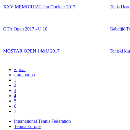
XXV MEMORIJAL Jan Doršner 2017.
Tenis Hea
GTA Open 2017 - U 10
Gabeljić T
MOSTAR OPEN 14&U 2017
Teniski 
« prva
‹ prethodna
1
2
3
4
5
6
7
International Tennis Federation
Tennis Europe