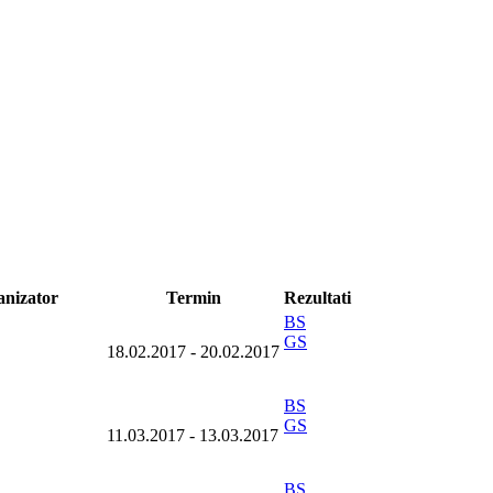
anizator
Termin
Rezultati
BS
GS
18.02.2017
-
20.02.2017
BS
GS
11.03.2017
-
13.03.2017
BS