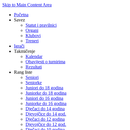
Skip to Main Content Area
Početna
Savez
Statut i pravilnici
Organi
Klubovi
Treneri
Igrači
Takmičenje
Kalendar
Obavijesti o turnirima
Rezultati
Rang liste
Seniori
Seniorke
Juniori do 18 godina
Juniorke do 18 godina
Juniori do 16 godina
Juniorke do 16 godina
Dječaci do 14 godina
Djevojčice do 14 god.
Dječaci do 12 godina
Djevojčice do 12 god.
Dječaci do 10 godina