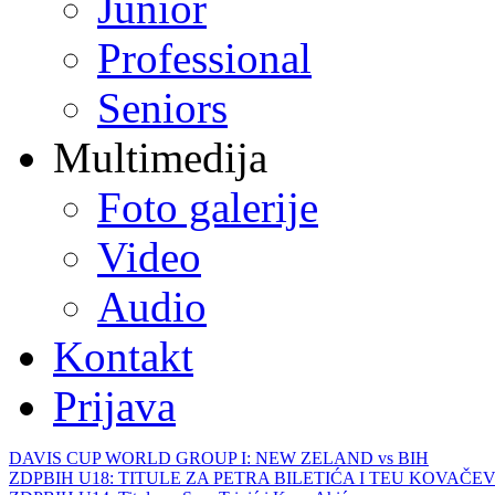
Junior
Professional
Seniors
Multimedija
Foto galerije
Video
Audio
Kontakt
Prijava
DAVIS CUP WORLD GROUP I: NEW ZELAND vs BIH
ZDPBIH U18: TITULE ZA PETRA BILETIĆA I TEU KOVAČEV