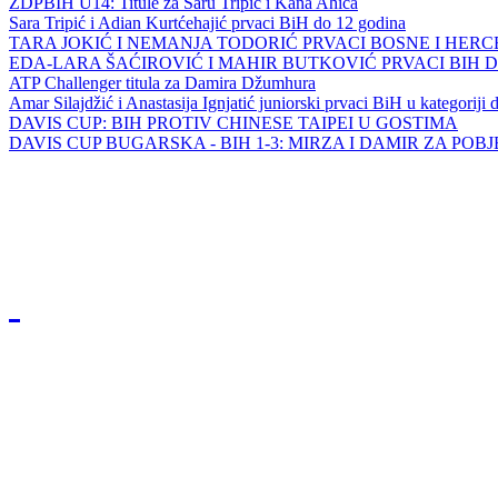
ZDPBIH U14: Titule za Saru Tripić i Kana Ahića
Sara Tripić i Adian Kurtćehajić prvaci BiH do 12 godina
TARA JOKIĆ I NEMANJA TODORIĆ PRVACI BOSNE I HER
EDA-LARA ŠAĆIROVIĆ I MAHIR BUTKOVIĆ PRVACI BIH 
ATP Challenger titula za Damira Džumhura
Amar Silajdžić i Anastasija Ignjatić juniorski prvaci BiH u kategoriji
DAVIS CUP: BIH PROTIV CHINESE TAIPEI U GOSTIMA
DAVIS CUP BUGARSKA - BIH 1-3: MIRZA I DAMIR ZA POB