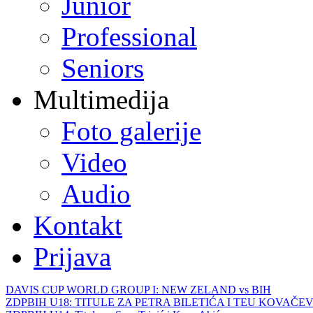
Junior
Professional
Seniors
Multimedija
Foto galerije
Video
Audio
Kontakt
Prijava
DAVIS CUP WORLD GROUP I: NEW ZELAND vs BIH
ZDPBIH U18: TITULE ZA PETRA BILETIĆA I TEU KOVAČEV