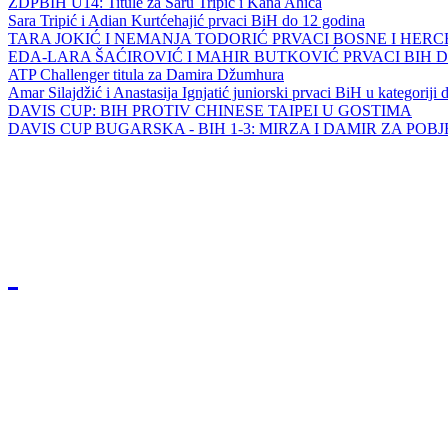
ZDPBIH U14: Titule za Saru Tripić i Kana Ahića
Sara Tripić i Adian Kurtćehajić prvaci BiH do 12 godina
TARA JOKIĆ I NEMANJA TODORIĆ PRVACI BOSNE I HER
EDA-LARA ŠAĆIROVIĆ I MAHIR BUTKOVIĆ PRVACI BIH 
ATP Challenger titula za Damira Džumhura
Amar Silajdžić i Anastasija Ignjatić juniorski prvaci BiH u kategoriji
DAVIS CUP: BIH PROTIV CHINESE TAIPEI U GOSTIMA
DAVIS CUP BUGARSKA - BIH 1-3: MIRZA I DAMIR ZA POB