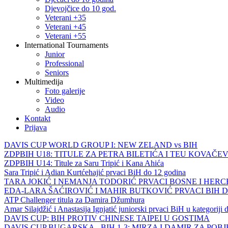
Djevojčice do 10 god.
Veterani +35
Veterani +45
Veterani +55
International Tournaments
Junior
Professional
Seniors
Multimedija
Foto galerije
Video
Audio
Kontakt
Prijava
DAVIS CUP WORLD GROUP I: NEW ZELAND vs BIH
ZDPBIH U18: TITULE ZA PETRA BILETIĆA I TEU KOVAČEV
ZDPBIH U14: Titule za Saru Tripić i Kana Ahića
Sara Tripić i Adian Kurtćehajić prvaci BiH do 12 godina
TARA JOKIĆ I NEMANJA TODORIĆ PRVACI BOSNE I HER
EDA-LARA ŠAĆIROVIĆ I MAHIR BUTKOVIĆ PRVACI BIH 
ATP Challenger titula za Damira Džumhura
Amar Silajdžić i Anastasija Ignjatić juniorski prvaci BiH u kategoriji
DAVIS CUP: BIH PROTIV CHINESE TAIPEI U GOSTIMA
DAVIS CUP BUGARSKA - BIH 1-3: MIRZA I DAMIR ZA POB