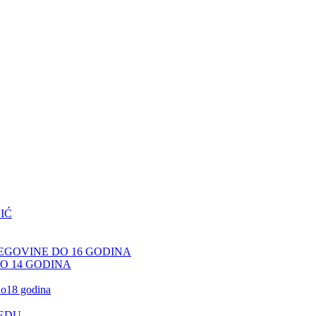
IĆ
CEGOVINE DO 16 GODINA
DO 14 GODINA
 do18 godina
JEDU