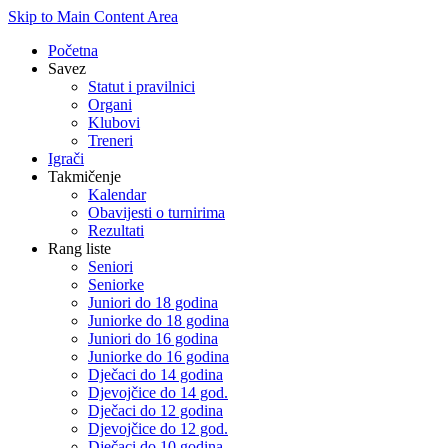
Skip to Main Content Area
Početna
Savez
Statut i pravilnici
Organi
Klubovi
Treneri
Igrači
Takmičenje
Kalendar
Obavijesti o turnirima
Rezultati
Rang liste
Seniori
Seniorke
Juniori do 18 godina
Juniorke do 18 godina
Juniori do 16 godina
Juniorke do 16 godina
Dječaci do 14 godina
Djevojčice do 14 god.
Dječaci do 12 godina
Djevojčice do 12 god.
Dječaci do 10 godina