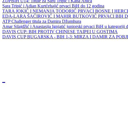
ZDPBIH U14: Titule za Saru Tripić i Kana Ahića
Sara Tripić i Adian Kurtćehajić prvaci BiH do 12 godina
TARA JOKIĆ I NEMANJA TODORIĆ PRVACI BOSNE I HER
EDA-LARA ŠAĆIROVIĆ I MAHIR BUTKOVIĆ PRVACI BIH 
ATP Challenger titula za Damira Džumhura
Amar Silajdžić i Anastasija Ignjatić juniorski prvaci BiH u kategoriji
DAVIS CUP: BIH PROTIV CHINESE TAIPEI U GOSTIMA
DAVIS CUP BUGARSKA - BIH 1-3: MIRZA I DAMIR ZA POB