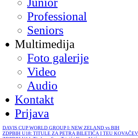
Junior
Professional
Seniors
Multimedija
Foto galerije
Video
Audio
Kontakt
Prijava
DAVIS CUP WORLD GROUP I: NEW ZELAND vs BIH
ZDPBIH U18: TITULE ZA PETRA BILETIĆA I TEU KOVAČEV