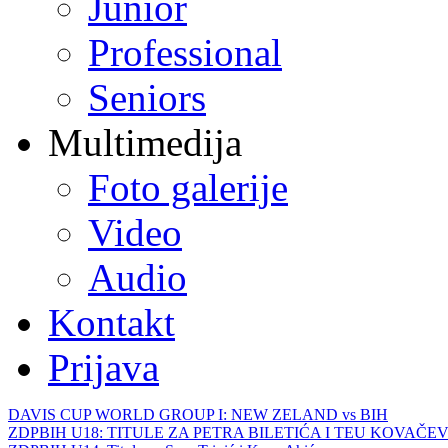
Junior
Professional
Seniors
Multimedija
Foto galerije
Video
Audio
Kontakt
Prijava
DAVIS CUP WORLD GROUP I: NEW ZELAND vs BIH
ZDPBIH U18: TITULE ZA PETRA BILETIĆA I TEU KOVAČEV