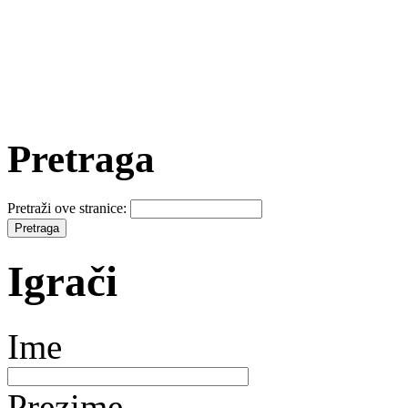
Pretraga
Pretraži ove stranice:
Igrači
Ime
Prezime