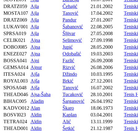
DRATZ059
Ajla
Čehajić
21.01.2002
Tenis
MOSTA107
Ajla
Tanović
17.04.2002
Tenis
DRATZ069
Ajla
Pandur
27.01.2007
Tenis
LUKAV001
Ajla
Šabanović
22.08.2005
Tenis
SPRSA019
Ajla
Šljivar
27.05.2008
Tenisk
CELIK021
Ajna
Selimović
27.09.1998
Tenisk
DOBOJ085
Ajna
Jupić
28.05.2000
Tenisk
ENEZE027
Ajna
Odobašić
19.03.2003
Tenis
BOSSA041
Ajni
Fazlić
26.09.2008
Tenisk
GEMSA014
Ajnur
Rizvić
26.08.2006
Tenisk
ITESA024
Ajša
Džindo
10.03.1995
Tenisk
ROYAL003
Ajša
Brkić
27.12.2001
Tenis
SPOSA048
Ajša
Tanović
16.07.2002
Tenisk
THEAD046
Ajsa-Šaha
Tucaković
28.10.2001
Tenis 
BIHAC005
Aladin
Šarganović
26.04.1992
Tenisk
KADVO012
Alan
Škaro
18.06.1973
Tenis
BOSVI023
Aldin
Kaplan
03.04.2001
Tenisk
TETRA024
Aldin
Alić
13.11.1999
Tenis
THEAD001
Aldin
Šetkić
21.12.1987
Tenis 