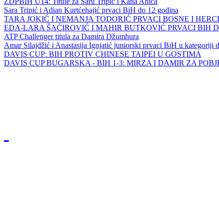
ZDPBIH U14: Titule za Saru Tripić i Kana Ahića
Sara Tripić i Adian Kurtćehajić prvaci BiH do 12 godina
TARA JOKIĆ I NEMANJA TODORIĆ PRVACI BOSNE I HER
EDA-LARA ŠAĆIROVIĆ I MAHIR BUTKOVIĆ PRVACI BIH 
ATP Challenger titula za Damira Džumhura
Amar Silajdžić i Anastasija Ignjatić juniorski prvaci BiH u kategoriji
DAVIS CUP: BIH PROTIV CHINESE TAIPEI U GOSTIMA
DAVIS CUP BUGARSKA - BIH 1-3: MIRZA I DAMIR ZA POB