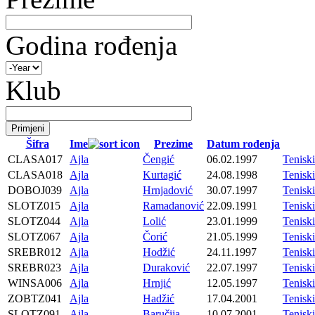
Godina rođenja
Klub
Šifra
Ime
Prezime
Datum rođenja
CLASA017
Ajla
Čengić
06.02.1997
Tenisk
CLASA018
Ajla
Kurtagić
24.08.1998
Tenisk
DOBOJ039
Ajla
Hrnjadović
30.07.1997
Tenisk
SLOTZ015
Ajla
Ramadanović
22.09.1991
Tenis
SLOTZ044
Ajla
Lolić
23.01.1999
Tenis
SLOTZ067
Ajla
Čorić
21.05.1999
Tenis
SREBR012
Ajla
Hodžić
24.11.1997
Tenis
SREBR023
Ajla
Duraković
22.07.1997
Tenis
WINSA006
Ajla
Hrnjić
12.05.1997
Tenis
ZOBTZ041
Ajla
Hadžić
17.04.2001
Tenis
SLOTZ091
Ajla
Baručija
10.07.2001
Tenis