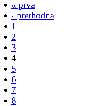
« prva
‹ prethodna
1
2
3
4
5
6
7
8