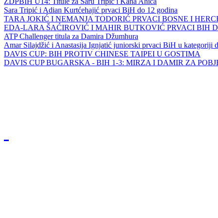
ZDPBIH U14: Titule za Saru Tripić i Kana Ahića
Sara Tripić i Adian Kurtćehajić prvaci BiH do 12 godina
TARA JOKIĆ I NEMANJA TODORIĆ PRVACI BOSNE I HER
EDA-LARA ŠAĆIROVIĆ I MAHIR BUTKOVIĆ PRVACI BIH 
ATP Challenger titula za Damira Džumhura
Amar Silajdžić i Anastasija Ignjatić juniorski prvaci BiH u kategoriji
DAVIS CUP: BIH PROTIV CHINESE TAIPEI U GOSTIMA
DAVIS CUP BUGARSKA - BIH 1-3: MIRZA I DAMIR ZA POB