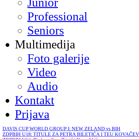
Junior
Professional
Seniors
Multimedija
Foto galerije
Video
Audio
Kontakt
Prijava
DAVIS CUP WORLD GROUP I: NEW ZELAND vs BIH
ZDPBIH U18: TITULE ZA PETRA BILETIĆA I TEU KOVAČEV