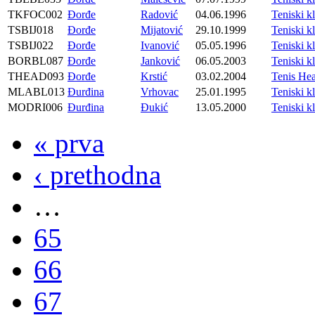
TKFOC002
Đorđe
Radović
04.06.1996
Teniski 
TSBIJ018
Đorđe
Mijatović
29.10.1999
Teniski 
TSBIJ022
Đorđe
Ivanović
05.05.1996
Teniski 
BORBL087
Đorđe
Janković
06.05.2003
Teniski 
THEAD093
Đorđe
Krstić
03.02.2004
Tenis He
MLABL013
Đurđina
Vrhovac
25.01.1995
Teniski
MODRI006
Đurđina
Đukić
13.05.2000
Teniski
« prva
‹ prethodna
…
65
66
67