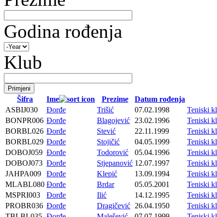
Godina rođenja
Klub
Šifra
Ime
Prezime
Datum rođenja
ASBIJ030
Đorđe
Trišić
07.02.1998
Teniski k
BONPR006
Đorđe
Blagojević
23.02.1996
Teniski 
BORBL026
Đorđe
Stević
22.11.1999
Teniski 
BORBL029
Đorđe
Stojičić
04.05.1999
Teniski 
DOBOJ059
Đorđe
Todorović
05.04.1996
Teniski 
DOBOJ073
Đorđe
Stjepanović
12.07.1997
Teniski 
JAHPA009
Đorđe
Klepić
13.09.1994
Teniski
MLABL080
Đorđe
Brdar
05.05.2001
Teniski
MSPRI003
Đorđe
Ilić
14.12.1995
Teniski
PROBR036
Đorđe
Dragičević
26.04.1950
Teniski
TBLBL035
Đorđe
Malešević
07.07.1999
Teniski