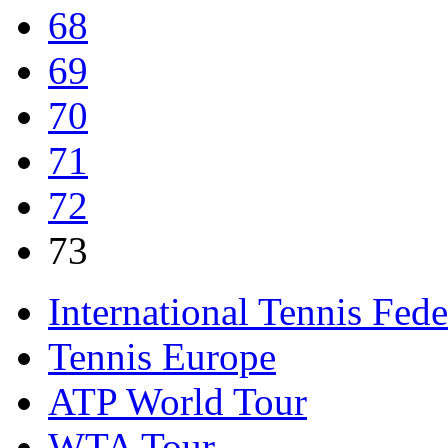
68
69
70
71
72
73
International Tennis Fede
Tennis Europe
ATP World Tour
WTA Tour