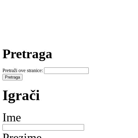
Pretraga
Pretraži ove stranice:
Igrači
Ime
Prezime