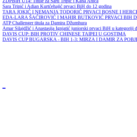
ZDPBIH U14: Titule za Saru Tripić i Kana Ahića
Sara Tripić i Adian Kurtćehajić prvaci BiH do 12 godina
TARA JOKIĆ I NEMANJA TODORIĆ PRVACI BOSNE I HER
EDA-LARA ŠAĆIROVIĆ I MAHIR BUTKOVIĆ PRVACI BIH 
ATP Challenger titula za Damira Džumhura
Amar Silajdžić i Anastasija Ignjatić juniorski prvaci BiH u kategoriji
DAVIS CUP: BIH PROTIV CHINESE TAIPEI U GOSTIMA
DAVIS CUP BUGARSKA - BIH 1-3: MIRZA I DAMIR ZA POB