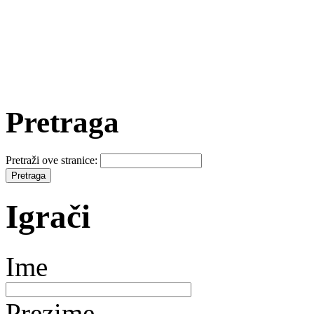
Pretraga
Pretraži ove stranice:
Igrači
Ime
Prezime