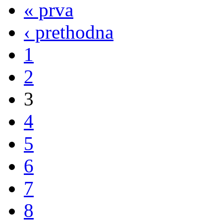
« prva
‹ prethodna
1
2
3
4
5
6
7
8