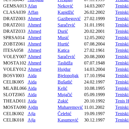
GEMSA013
Afan
Neković
14.03.2007
Tenisk
CLASA039
Affan
Kapidžić
26.02.2002
Tenisk
DRATZ003
Ahmed
Gazibegović
27.02.1999
Tenis
DRATZ011
Ahmed
Saračević
31.01.1991
Tenis
DRATZ033
Ahmed
Durić
20.02.2001
Tenis
SPRSA014
Ahmed
Musić
12.05.2002
Tenisk
ZOBTZ061
Ahmed
Hurtić
07.08.2004
Tenis
ITESA058
Ahmed
Katica
27.02.1961
Tenisk
VOLEY007
Ahmed
Saračević
20.08.2000
Tenisk
MOSTA102
Ahmed
Taslidža
07.07.1948
Tenisk
VOLEY012
Ahmed
Hujdur
14.03.2004
Tenisk
BOSVI003
Aida
Bjelopoljak
17.10.1994
Tenisk
CELIK005
Aida
Bušatlić
24.02.1997
Tenisk
MLABL066
Aida
Kelić
10.08.1995
Tenis
SLOTZ065
Aida
Mujačić
05.09.1999
Tenisk
THEAD011
Aida
Zukić
20.10.1992
Tenis 
MOSTA090
Ajdin
Muharemović
11.01.2002
Tenisk
CELIK002
Ajla
Čelebić
19.09.1997
Tenisk
CELIK018
Ajla
Kasumović
30.12.1997
Tenisk