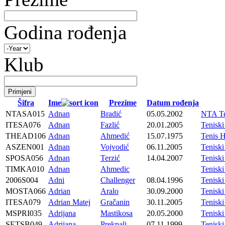
Godina rođenja
Klub
Šifra
Ime
Prezime
Datum rođenja
NTASA015
Adnan
Bradić
05.05.2002
NTA Te
ITESA076
Adnan
Fazlić
20.01.2005
Tenisk
THEAD106
Adnan
Ahmedić
15.07.1975
Tenis 
ASZEN001
Adnan
Vojvodić
06.11.2005
Teniski
SPOSA056
Adnan
Terzić
14.04.2007
Tenisk
TIMKA010
Adnan
Ahmedic
Tenisk
2006S004
Adni
Challenger
08.04.1996
Teniski
MOSTA066
Adrian
Aralo
30.09.2000
Tenisk
ITESA079
Adrian Matej
Gračanin
30.11.2005
Tenisk
MSPRI035
Adrijana
Mastikosa
20.05.2000
Tenis
SETSB049
Adrijana
Prekpalj
07.11.1999
Tenisk