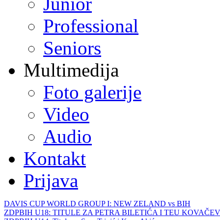
Junior
Professional
Seniors
Multimedija
Foto galerije
Video
Audio
Kontakt
Prijava
DAVIS CUP WORLD GROUP I: NEW ZELAND vs BIH
ZDPBIH U18: TITULE ZA PETRA BILETIĆA I TEU KOVAČEV