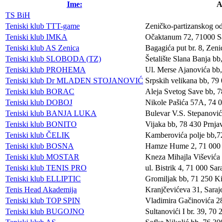
Ime:
A
TS BiH
Teniski klub TTT-game
Zeničko-partizanskog od
Teniski klub IMKA
Očaktanum 72, 71000 S
Teniski klub AS Zenica
Bagagića put br. 8, Zeni
Teniski klub SLOBODA (TZ)
Šetalište Slana Banja bb
Teniski klub PROHEMA
Ul. Merse Ajanovića bb,
Teniski klub Dr MLADEN STOJANOVIĆ
Srpskih velikana bb, 79 
Teniski klub BORAC
Aleja Svetog Save bb, 
Teniski klub DOBOJ
Nikole Pašića 57A, 74 
Teniski klub BANJA LUKA
Bulevar V.S. Stepanovi
Teniski klub BONITO
Vijaka bb, 78 430 Prnja
Teniski klub ČELIK
Kamberovića polje bb,7
Teniski klub BOSNA
Hamze Hume 2, 71 000 
Teniski klub MOSTAR
Kneza Mihajla Viševića
Teniski klub TENIS PRO
ul. Bistrik 4, 71 000 Sar
Teniski klub ELLIPTIC
Gromiljak bb, 71 250 Ki
Tenis Head Akademija
Kranjčevićeva 31, Saraj
Teniski klub TOP SPIN
Vladimira Gačinovića 28
Teniski klub BUGOJNO
Sultanovići I br. 39, 70