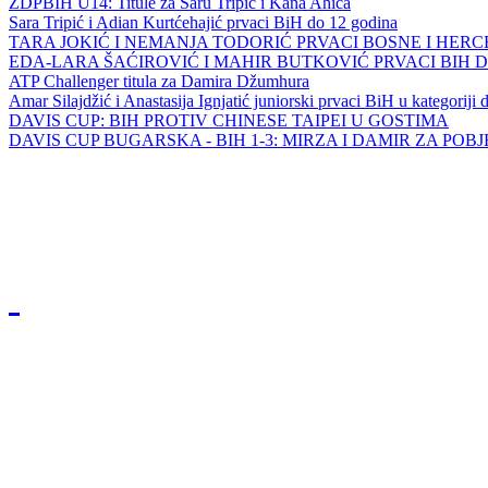
ZDPBIH U14: Titule za Saru Tripić i Kana Ahića
Sara Tripić i Adian Kurtćehajić prvaci BiH do 12 godina
TARA JOKIĆ I NEMANJA TODORIĆ PRVACI BOSNE I HER
EDA-LARA ŠAĆIROVIĆ I MAHIR BUTKOVIĆ PRVACI BIH 
ATP Challenger titula za Damira Džumhura
Amar Silajdžić i Anastasija Ignjatić juniorski prvaci BiH u kategoriji
DAVIS CUP: BIH PROTIV CHINESE TAIPEI U GOSTIMA
DAVIS CUP BUGARSKA - BIH 1-3: MIRZA I DAMIR ZA POB