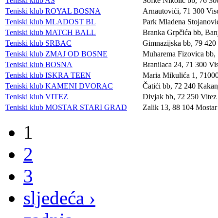
Teniski klub AS
Sofke Nikolić bb, 76 300
Teniski klub ROYAL BOSNA
Arnautovići, 71 300 Vi
Teniski klub MLADOST BL
Park Mladena Stojanovi
Teniski klub MATCH BALL
Branka Grpčića bb, Ban
Teniski klub SRBAC
Gimnazijska bb, 79 420
Teniski klub ZMAJ OD BOSNE
Muharema Fizovica bb, 
Teniski klub BOSNA
Branilaca 24, 71 300 Vi
Teniski klub ISKRA TEEN
Maria Mikulića 1, 7100
Teniski klub KAMENI DVORAC
Čatići bb, 72 240 Kakan
Teniski klub VITEZ
Divjak bb, 72 250 Vitez
Teniski klub MOSTAR STARI GRAD
Zalik 13, 88 104 Mostar 
1
2
3
sljedeća ›