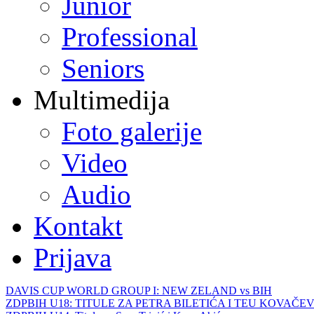
Junior
Professional
Seniors
Multimedija
Foto galerije
Video
Audio
Kontakt
Prijava
DAVIS CUP WORLD GROUP I: NEW ZELAND vs BIH
ZDPBIH U18: TITULE ZA PETRA BILETIĆA I TEU KOVAČEV