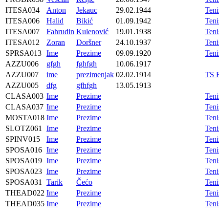
ITESA034
Anton
Jekauc
29.02.1944
Ten
ITESA006
Halid
Bikić
01.09.1942
Ten
ITESA007
Fahrudin
Kulenović
19.01.1938
Ten
ITESA012
Zoran
Doršner
24.10.1937
Ten
SPRSA013
Ime
Prezime
09.09.1920
Ten
AZZU006
gfgh
fghfgh
10.06.1917
AZZU007
ime
prezimenjak
02.02.1914
TS 
AZZU005
dfg
gfhfgh
13.05.1913
CLASA003
Ime
Prezime
Ten
CLASA037
Ime
Prezime
Ten
MOSTA018
Ime
Prezime
Ten
SLOTZ061
Ime
Prezime
Ten
SPINV015
Ime
Prezime
Teni
SPOSA016
Ime
Prezime
Ten
SPOSA019
Ime
Prezime
Ten
SPOSA023
Ime
Prezime
Ten
SPOSA031
Tarik
Čećo
Ten
THEAD022
Ime
Prezime
Teni
THEAD035
Ime
Prezime
Teni