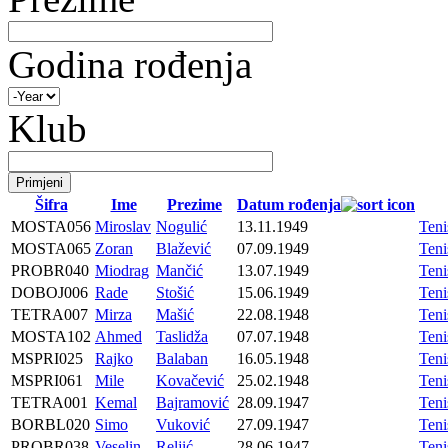
Godina rođenja
Klub
Šifra
Ime
Prezime
Datum rođenja
MOSTA056
Miroslav
Nogulić
13.11.1949
Ten
MOSTA065
Zoran
Blažević
07.09.1949
Ten
PROBR040
Miodrag
Mančić
13.07.1949
Ten
DOBOJ006
Rade
Stošić
15.06.1949
Ten
TETRA007
Mirza
Mašić
22.08.1948
Ten
MOSTA102
Ahmed
Taslidža
07.07.1948
Ten
MSPRI025
Rajko
Balaban
16.05.1948
Ten
MSPRI061
Mile
Kovačević
25.02.1948
Ten
TETRA001
Kemal
Bajramović
28.09.1947
Ten
BORBL020
Simo
Vuković
27.09.1947
Ten
PROBR038
Veselin
Reljić
28.06.1947
Ten