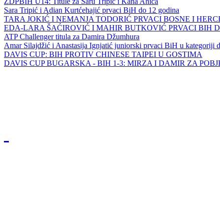
ZDPBIH U14: Titule za Saru Tripić i Kana Ahića
Sara Tripić i Adian Kurtćehajić prvaci BiH do 12 godina
TARA JOKIĆ I NEMANJA TODORIĆ PRVACI BOSNE I HER
EDA-LARA ŠAĆIROVIĆ I MAHIR BUTKOVIĆ PRVACI BIH 
ATP Challenger titula za Damira Džumhura
Amar Silajdžić i Anastasija Ignjatić juniorski prvaci BiH u kategoriji
DAVIS CUP: BIH PROTIV CHINESE TAIPEI U GOSTIMA
DAVIS CUP BUGARSKA - BIH 1-3: MIRZA I DAMIR ZA POB