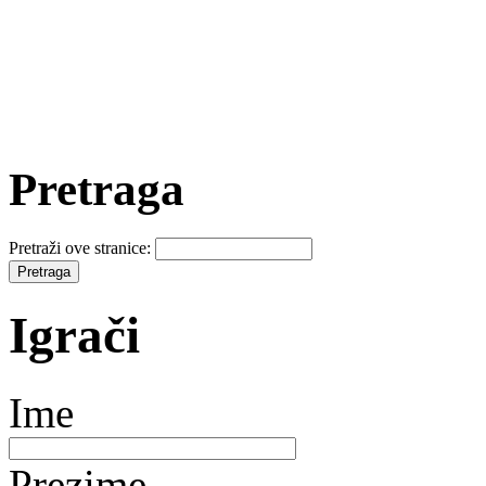
Pretraga
Pretraži ove stranice:
Igrači
Ime
Prezime