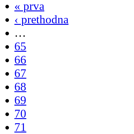
« prva
‹ prethodna
…
65
66
67
68
69
70
71