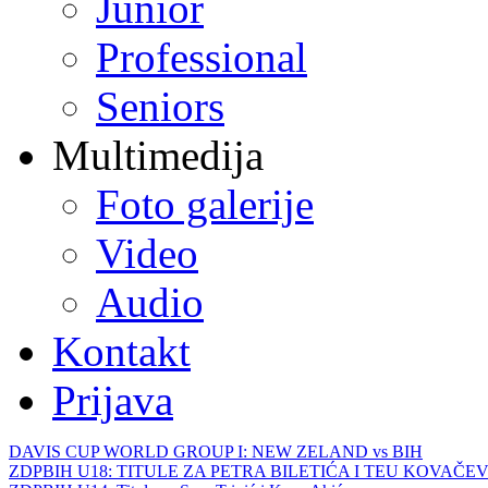
Junior
Professional
Seniors
Multimedija
Foto galerije
Video
Audio
Kontakt
Prijava
DAVIS CUP WORLD GROUP I: NEW ZELAND vs BIH
ZDPBIH U18: TITULE ZA PETRA BILETIĆA I TEU KOVAČEV