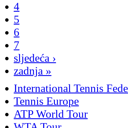
4
5
6
7
sljedeća ›
zadnja »
International Tennis Fede
Tennis Europe
ATP World Tour
WTA Tour