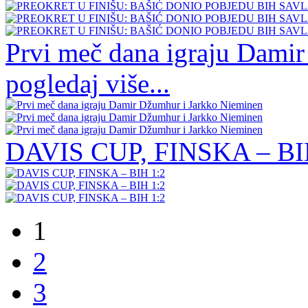
Prvi meč dana igraju Dami
pogledaj više...
DAVIS CUP, FINSKA – BIH 1
1
2
3