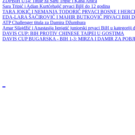
ZDPBIH U14: Titule za Saru Tripić i Kana Ahića
Sara Tripić i Adian Kurtćehajić prvaci BiH do 12 godina
TARA JOKIĆ I NEMANJA TODORIĆ PRVACI BOSNE I HER
EDA-LARA ŠAĆIROVIĆ I MAHIR BUTKOVIĆ PRVACI BIH 
ATP Challenger titula za Damira Džumhura
Amar Silajdžić i Anastasija Ignjatić juniorski prvaci BiH u kategoriji
DAVIS CUP: BIH PROTIV CHINESE TAIPEI U GOSTIMA
DAVIS CUP BUGARSKA - BIH 1-3: MIRZA I DAMIR ZA POB