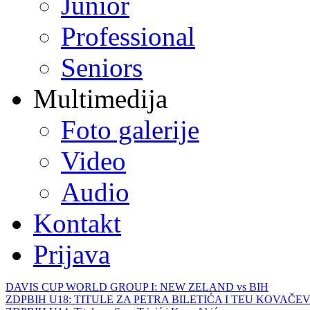
Junior
Professional
Seniors
Multimedija
Foto galerije
Video
Audio
Kontakt
Prijava
DAVIS CUP WORLD GROUP I: NEW ZELAND vs BIH
ZDPBIH U18: TITULE ZA PETRA BILETIĆA I TEU KOVAČEV