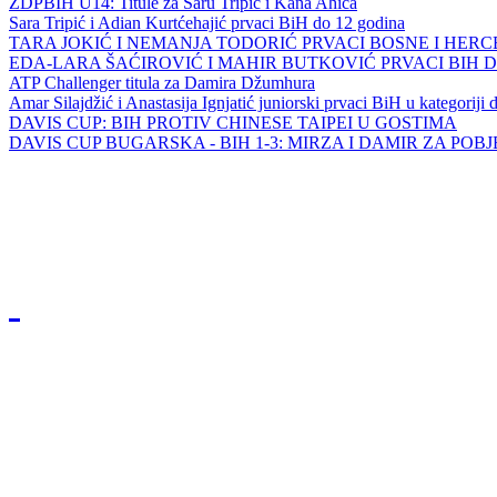
ZDPBIH U14: Titule za Saru Tripić i Kana Ahića
Sara Tripić i Adian Kurtćehajić prvaci BiH do 12 godina
TARA JOKIĆ I NEMANJA TODORIĆ PRVACI BOSNE I HER
EDA-LARA ŠAĆIROVIĆ I MAHIR BUTKOVIĆ PRVACI BIH 
ATP Challenger titula za Damira Džumhura
Amar Silajdžić i Anastasija Ignjatić juniorski prvaci BiH u kategoriji
DAVIS CUP: BIH PROTIV CHINESE TAIPEI U GOSTIMA
DAVIS CUP BUGARSKA - BIH 1-3: MIRZA I DAMIR ZA POB