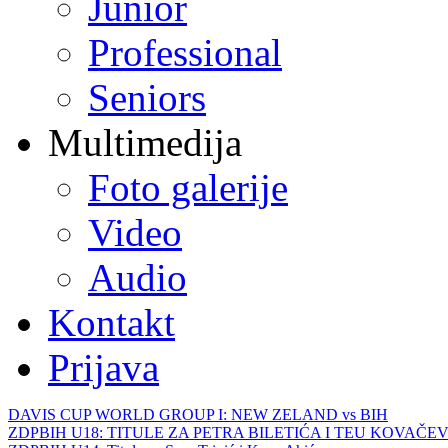
Junior
Professional
Seniors
Multimedija
Foto galerije
Video
Audio
Kontakt
Prijava
DAVIS CUP WORLD GROUP I: NEW ZELAND vs BIH
ZDPBIH U18: TITULE ZA PETRA BILETIĆA I TEU KOVAČEV