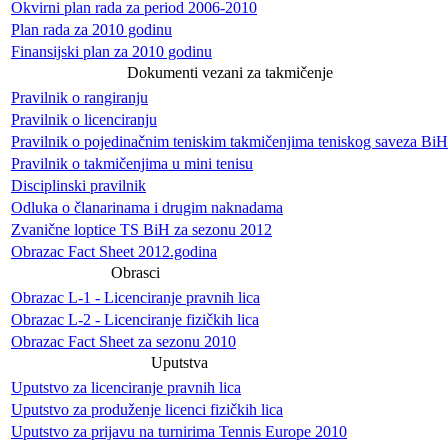
Okvirni plan rada za period 2006-2010
Plan rada za 2010 godinu
Finansijski plan za 2010 godinu
Dokumenti vezani za takmičenje
Pravilnik o rangiranju
Pravilnik o licenciranju
Pravilnik o pojedinačnim teniskim takmičenjima teniskog saveza BiH
Pravilnik o takmičenjima u mini tenisu
Disciplinski pravilnik
Odluka o članarinama i drugim naknadama
Zvanične loptice TS BiH za sezonu 2012
Obrazac Fact Sheet 2012.godina
Obrasci
Obrazac L-1 - Licenciranje pravnih lica
Obrazac L-2 - Licenciranje fizičkih lica
Obrazac Fact Sheet za sezonu 2010
Uputstva
Uputstvo za licenciranje pravnih lica
Uputstvo za produženje licenci fizičkih lica
Uputstvo za prijavu na turnirima Tennis Europe 2010