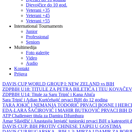
Djevojčice do 10 god.
Veterani +35
Veterani +45
Veterani +55
International Tournaments
Junior
Professional
Seniors
Multimedija
Foto galerije
Video
Audio
Kontakt
Prijava
DAVIS CUP WORLD GROUP I: NEW ZELAND vs BIH
ZDPBIH U18: TITULE ZA PETRA BILETIĆA I TEU KOVAČEV
ZDPBIH U14: Titule za Saru Tripić i Kana Ahića
Sara Tripić i Adian Kurtćehajić prvaci BiH do 12 godina
TARA JOKIĆ I NEMANJA TODORIĆ PRVACI BOSNE I HER
EDA-LARA ŠAĆIROVIĆ I MAHIR BUTKOVIĆ PRVACI BIH 
ATP Challenger titula za Damira Džumhura
Amar Silajdžić i Anastasija Ignjatić juniorski prvaci BiH u kategoriji
DAVIS CUP: BIH PROTIV CHINESE TAIPEI U GOSTIMA
DAVIS CUP BUGARSKA - BIH 1-3: MIRZA I DAMIR ZA POB