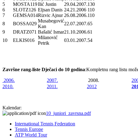
5
MOSTA119
Ilić Justin
29.04.2007.
130
6
SLOTZ126
Eljsan Danis
24.21.2006
110
7
GEMSA014
Rizvic Ajnur
26.08.2006.
110
Musabegović
8
BOSSA029
22.07.2007.
65
Kan
9
DRATZ071
Bašalić Ismar
21.10.2006.
61
Milanović
10
ELKIS016
03.01.2007.
54
Petrik
Završne rang-liste Dječaci do 10 godina
:
Kompletnu rang listu mož
2006.
2007.
2008.
20
2010.
2011.
2012
20
Kalendar:
10_juniori_zavrsna.pdf
International Tennis Federation
Tennis Europe
ATP World Tour