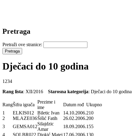
Pretraga
Pretraži ove stranice:
Dječaci do 10 godina
1234
Rang lista
: XII/2016
Starosna kategorija
: Dječaci do 10 godin
Prezime i
Rang
Šifra igrača
Datum rođ
Ukupno
ime
1
ELKIS012
Biletic Ivan
14.10.2006.
210
2
MLAZE036
Šišić Fatih
26.02.2006.
200
Silajdzic
3
GEMSA012
18.09.2006.
155
Amar
4
SOLBR022
Djokić Matej
17.06.2006.
130