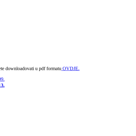
ete downloadovati u pdf formatu
OVDJE.
09.
13.