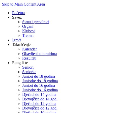
Skip to Main Content Area
Početna
Savez
Statut i pravilnici
Organi
Klubovi
Treneri
Igrači
Takmičenje
Kalendar
Obavijesti o turnirima
Rezultati
Rang liste
Seniori
Seniorke
Juniori do 18 godina
Juniorke do 18 godina
Juniori do 16 godina
Juniorke do 16 godina
Dječaci do 14 godina
Djevojčice do 14 god.
Dječaci do 12 godina
Djevojčice do 12 god.
Dječaci do 10 godina