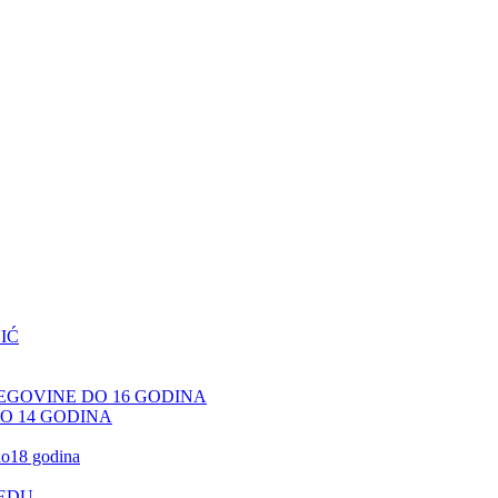
IĆ
CEGOVINE DO 16 GODINA
DO 14 GODINA
 do18 godina
JEDU