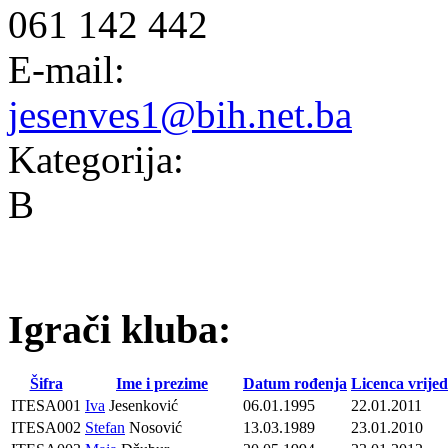
061 142 442
E-mail:
jesenves1@bih.net.ba
Kategorija:
B
Igrači kluba:
Šifra
Ime i prezime
Datum rođenja
Licenca vrijed
ITESA001
Iva
Jesenković
06.01.1995
22.01.2011
ITESA002
Stefan
Nosović
13.03.1989
23.01.2010