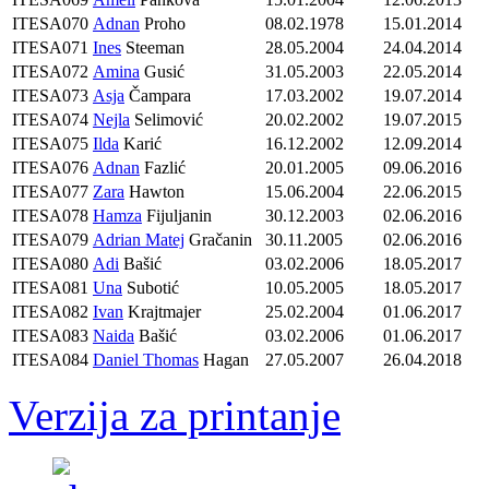
ITESA070
Adnan
Proho
08.02.1978
15.01.2014
ITESA071
Ines
Steeman
28.05.2004
24.04.2014
ITESA072
Amina
Gusić
31.05.2003
22.05.2014
ITESA073
Asja
Čampara
17.03.2002
19.07.2014
ITESA074
Nejla
Selimović
20.02.2002
19.07.2015
ITESA075
Ilda
Karić
16.12.2002
12.09.2014
ITESA076
Adnan
Fazlić
20.01.2005
09.06.2016
ITESA077
Zara
Hawton
15.06.2004
22.06.2015
ITESA078
Hamza
Fijuljanin
30.12.2003
02.06.2016
ITESA079
Adrian Matej
Gračanin
30.11.2005
02.06.2016
ITESA080
Adi
Bašić
03.02.2006
18.05.2017
ITESA081
Una
Subotić
10.05.2005
18.05.2017
ITESA082
Ivan
Krajtmajer
25.02.2004
01.06.2017
ITESA083
Naida
Bašić
03.02.2006
01.06.2017
ITESA084
Daniel Thomas
Hagan
27.05.2007
26.04.2018
Verzija za printanje