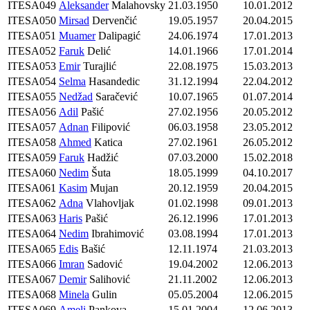
ITESA049
Aleksander
Malahovsky
21.03.1950
10.01.2012
ITESA050
Mirsad
Dervenčić
19.05.1957
20.04.2015
ITESA051
Muamer
Dalipagić
24.06.1974
17.01.2013
ITESA052
Faruk
Delić
14.01.1966
17.01.2014
ITESA053
Emir
Turajlić
22.08.1975
15.03.2013
ITESA054
Selma
Hasandedic
31.12.1994
22.04.2012
ITESA055
Nedžad
Saračević
10.07.1965
01.07.2014
ITESA056
Adil
Pašić
27.02.1956
20.05.2012
ITESA057
Adnan
Filipović
06.03.1958
23.05.2012
ITESA058
Ahmed
Katica
27.02.1961
26.05.2012
ITESA059
Faruk
Hadžić
07.03.2000
15.02.2018
ITESA060
Nedim
Šuta
18.05.1999
04.10.2017
ITESA061
Kasim
Mujan
20.12.1959
20.04.2015
ITESA062
Adna
Vlahovljak
01.02.1998
09.01.2013
ITESA063
Haris
Pašić
26.12.1996
17.01.2013
ITESA064
Nedim
Ibrahimović
03.08.1994
17.01.2013
ITESA065
Edis
Bašić
12.11.1974
21.03.2013
ITESA066
Imran
Sadović
19.04.2002
12.06.2013
ITESA067
Demir
Salihović
21.11.2002
12.06.2013
ITESA068
Minela
Gulin
05.05.2004
12.06.2015
ITESA069
Ameli
Pankova
15.01.2004
12.06.2013