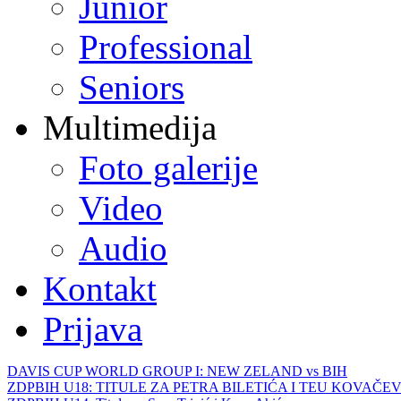
Junior
Professional
Seniors
Multimedija
Foto galerije
Video
Audio
Kontakt
Prijava
DAVIS CUP WORLD GROUP I: NEW ZELAND vs BIH
ZDPBIH U18: TITULE ZA PETRA BILETIĆA I TEU KOVAČEV