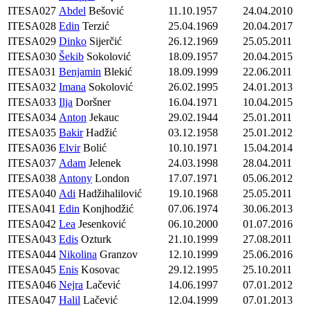
ITESA027
Abdel
Bešović
11.10.1957
24.04.2010
ITESA028
Edin
Terzić
25.04.1969
20.04.2017
ITESA029
Dinko
Sijerčić
26.12.1969
25.05.2011
ITESA030
Šekib
Sokolović
18.09.1957
20.04.2015
ITESA031
Benjamin
Blekić
18.09.1999
22.06.2011
ITESA032
Imana
Sokolović
26.02.1995
24.01.2013
ITESA033
Ilja
Doršner
16.04.1971
10.04.2015
ITESA034
Anton
Jekauc
29.02.1944
25.01.2011
ITESA035
Bakir
Hadžić
03.12.1958
25.01.2012
ITESA036
Elvir
Bolić
10.10.1971
15.04.2014
ITESA037
Adam
Jelenek
24.03.1998
28.04.2011
ITESA038
Antony
London
17.07.1971
05.06.2012
ITESA040
Adi
Hadžihalilović
19.10.1968
25.05.2011
ITESA041
Edin
Konjhodžić
07.06.1974
30.06.2013
ITESA042
Lea
Jesenković
06.10.2000
01.07.2016
ITESA043
Edis
Ozturk
21.10.1999
27.08.2011
ITESA044
Nikolina
Granzov
12.10.1999
25.06.2016
ITESA045
Enis
Kosovac
29.12.1995
25.10.2011
ITESA046
Nejra
Lačević
14.06.1997
07.01.2012
ITESA047
Halil
Lačević
12.04.1999
07.01.2013