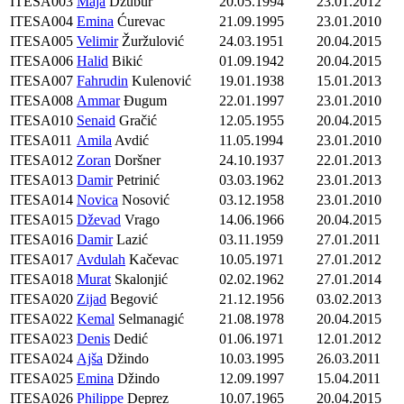
ITESA003
Maja
Džubur
20.05.1994
23.01.2012
ITESA004
Emina
Ćurevac
21.09.1995
23.01.2010
ITESA005
Velimir
Žuržulović
24.03.1951
20.04.2015
ITESA006
Halid
Bikić
01.09.1942
20.04.2015
ITESA007
Fahrudin
Kulenović
19.01.1938
15.01.2013
ITESA008
Ammar
Đugum
22.01.1997
23.01.2010
ITESA010
Senaid
Gračić
12.05.1955
20.04.2015
ITESA011
Amila
Avdić
11.05.1994
23.01.2010
ITESA012
Zoran
Doršner
24.10.1937
22.01.2013
ITESA013
Damir
Petrinić
03.03.1962
23.01.2013
ITESA014
Novica
Nosović
03.12.1958
23.01.2010
ITESA015
Dževad
Vrago
14.06.1966
20.04.2015
ITESA016
Damir
Lazić
03.11.1959
27.01.2011
ITESA017
Avdulah
Kačevac
10.05.1971
27.01.2012
ITESA018
Murat
Skalonjić
02.02.1962
27.01.2014
ITESA020
Zijad
Begović
21.12.1956
03.02.2013
ITESA022
Kemal
Selmanagić
21.08.1978
20.04.2015
ITESA023
Denis
Dedić
01.06.1971
12.01.2012
ITESA024
Ajša
Džindo
10.03.1995
26.03.2011
ITESA025
Emina
Džindo
12.09.1997
15.04.2011
ITESA026
Philippe
Deprez
10.07.1965
20.04.2015