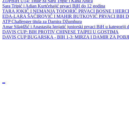
ZDPBIH U14: Titule za Saru Tripić i Kana Ahića
Sara Tripić i Adian Kurtćehajić prvaci BiH do 12 godina
TARA JOKIĆ I NEMANJA TODORIĆ PRVACI BOSNE I HER
EDA-LARA ŠAĆIROVIĆ I MAHIR BUTKOVIĆ PRVACI BIH 
ATP Challenger titula za Damira Džumhura
Amar Silajdžić i Anastasija Ignjatić juniorski prvaci BiH u kategoriji
DAVIS CUP: BIH PROTIV CHINESE TAIPEI U GOSTIMA
DAVIS CUP BUGARSKA - BIH 1-3: MIRZA I DAMIR ZA POB